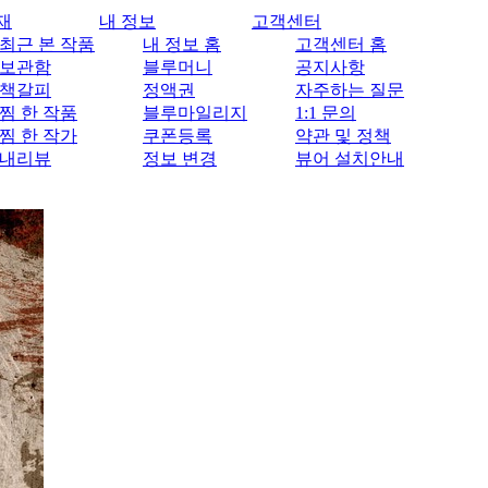
재
내 정보
고객센터
최근 본 작품
내 정보 홈
고객센터 홈
보관함
블루머니
공지사항
책갈피
정액권
자주하는 질문
찜 한 작품
블루마일리지
1:1 문의
찜 한 작가
쿠폰등록
약관 및 정책
내리뷰
정보 변경
뷰어 설치안내