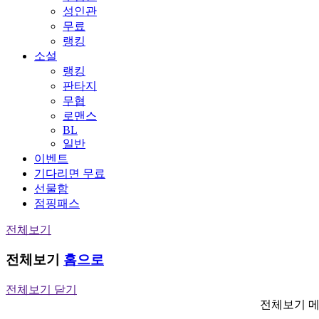
성인관
무료
랭킹
소설
랭킹
판타지
무협
로맨스
BL
일반
이벤트
기다리면 무료
선물함
점핑패스
전체보기
전체보기
홈으로
전체보기 닫기
전체보기 