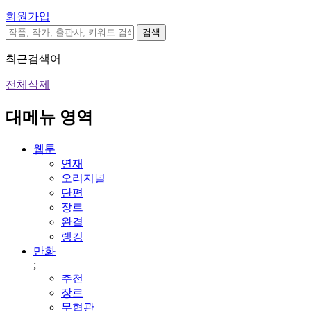
회원가입
검색
최근검색어
전체삭제
대메뉴 영역
웹툰
연재
오리지널
단편
장르
완결
랭킹
만화
;
추천
장르
무협관