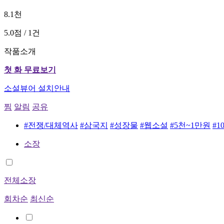
8.1천
5.0점 / 1건
작품소개
첫 화 무료보기
소설뷰어 설치안내
찜
알림
공유
#전쟁/대체역사
#삼국지
#성장물
#웹소설
#5천~1만원
#1
소장
전체소장
회차순
최신순