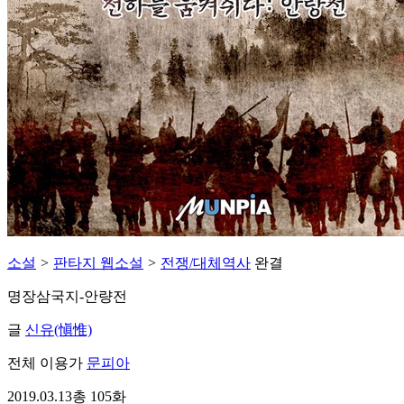
소설
>
판타지 웹소설
>
전쟁/대체역사
완결
명장삼국지-안량전
글
신유(愼惟)
전체 이용가
문피아
2019.03.13
총 105화