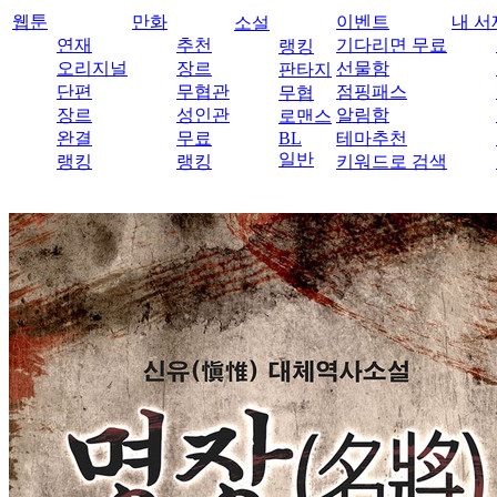
웹툰
만화
이벤트
내 서
소설
연재
추천
기다리면 무료
랭킹
오리지널
장르
선물함
판타지
단편
무협관
점핑패스
무협
장르
성인관
알림함
로맨스
완결
무료
BL
테마추천
일반
랭킹
랭킹
키워드로 검색