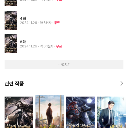
4화
2024.11.26
· 약 6천자
무료
5화
2024.11.26
· 약 6.1천자
무료
··· 펼치기
관련 작품