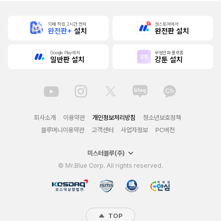
10배 적립, 2시간 먼저
원스토어에서
완전판+
설치
완전판 설치
Google Play에서
무협만화 플랫폼
일반판 설치
강툰 설치
회사소개
이용약관
개인정보처리방침
청소년보호정책
블루머니이용약관
고객센터
사업자정보
PC버전
미스터블루(주)
© Mr.Blue Corp. All rights reserved.
TOP