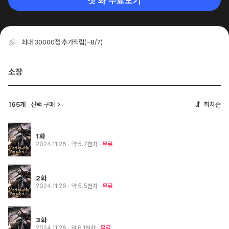
첫 화 무료보기
최대 30000점 추가적립
(~8/7)
소장
165개
선택 구매
회차순
1화
2024.11.26
· 약 5.7천자
무료
2화
2024.11.26
· 약 5.5천자
무료
3화
2024.11.26
· 약 6.1천자
무료