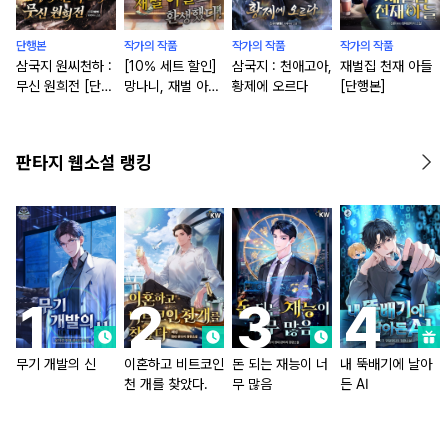
단행본
작가의 작품
작가의 작품
작가의 작품
삼국지 원씨천하 :
[10% 세트 할인]
삼국지 : 천애고아,
재벌집 천재 아들
무신 원희전 [단행
망나니, 재벌 아들
황제에 오르다
[단행본]
본]
로 환생했다! [단행
본]
판타지 웹소설 랭킹
무기 개발의 신
이혼하고 비트코인
돈 되는 재능이 너
내 뚝배기에 날아
천 개를 찾았다.
무 많음
든 AI