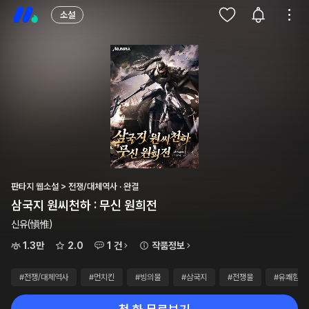
소설
판타지 웹소설 > 전쟁/대체역사 · 완결
삼국지 원씨천하 : 무신 원희전
신유(愼惟)
1.3만
2.0
1 건
작품정보
#전쟁/대체역사
#먼치킨
#빙의물
#삼국지
#전쟁물
#유쾌함