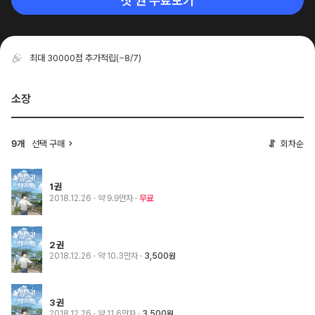
첫 권 무료보기
최대 30000점 추가적립
(~8/7)
소장
선택 구매
회차순
9개
1권
2018.12.26
· 약 9.9만자
무료
2권
2018.12.26
· 약 10.3만자
3,500원
3권
2018.12.26
· 약 11.6만자
3,500원