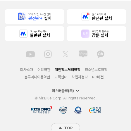
10배 적립, 2시간 먼저
원스토어에서
완전판+
설치
완전판 설치
Google Play에서
무협만화 플랫폼
일반판 설치
강툰 설치
회사소개
이용약관
개인정보처리방침
청소년보호정책
블루머니이용약관
고객센터
사업자정보
PC버전
미스터블루(주)
© Mr.Blue Corp. All rights reserved.
TOP