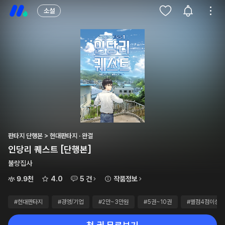
소설
판타지 단행본 > 현대판타지 · 완결
인당리 퀘스트 [단행본]
불량집사
9.9천
4.0
5 건
작품정보
#현대판타지
#경영/기업
#2만~3만원
#5권~10권
#별점4점이상