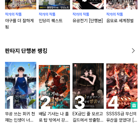
작가의 작품
작가의 작품
작가의 작품
작가의 작품
야구를 더 잘하게
인당리 퀘스트
유공전기 [단행본]
음모로 세계정벌
됨
판타지 단행본 랭킹
무공 쓰는 회귀 천
배달 기사는 나 홀
EX급인 줄 모르고
SSSSS급 무신의
재는 인생이 너무
로 탑 밖에서 강해
길드에서 방출함
유산을 얻었다! [단
쉽다 [단행본]
진다 [단행본]
[단행본]
행본]