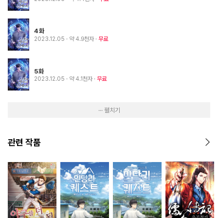
4화
2023.12.05
· 약 4.9천자
무료
5화
2023.12.05
· 약 4.1천자
무료
··· 펼치기
관련 작품