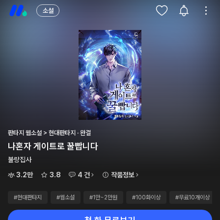
소설
판타지 웹소설 > 현대판타지 · 완결
나혼자 게이트로 꿀빱니다
불량집사
3.2만
3.8
4 건
작품정보
#현대판타지
#웹소설
#1만~2만원
#100화이상
#무료10개이상