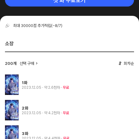
첫 화 무료보기
최대 30000점 추가적립
(~8/7)
소장
200개
선택 구매
회차순
1화
2023.12.05
· 약 2.6천자
무료
2화
2023.12.05
· 약 4.2천자
무료
3화
2023.12.05
· 약 4.4천자
무료