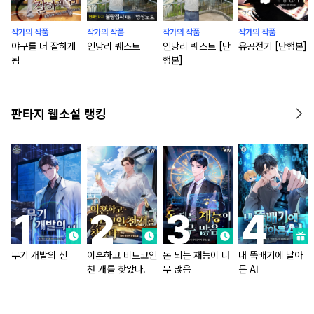
작가의 작품
작가의 작품
작가의 작품
작가의 작품
야구를 더 잘하게
인당리 퀘스트
인당리 퀘스트 [단
유공전기 [단행본]
됨
행본]
판타지 웹소설 랭킹
무기 개발의 신
이혼하고 비트코인
돈 되는 재능이 너
내 뚝배기에 날아
천 개를 찾았다.
무 많음
든 AI