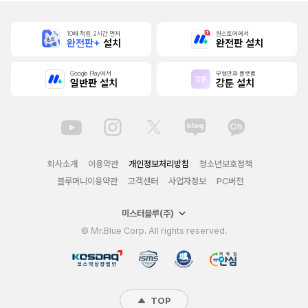
10배 적립, 2시간 먼저
원스토어에서
완전판+
설치
완전판 설치
Google Play에서
무협만화 플랫폼
일반판 설치
강툰 설치
회사소개
이용약관
개인정보처리방침
청소년보호정책
블루머니이용약관
고객센터
사업자정보
PC버전
미스터블루(주)
© Mr.Blue Corp. All rights reserved.
TOP