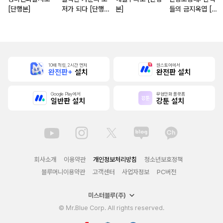
[단행본]
저가 되다 [단행
본]
들의 금지옥엽 [단
본]
행본]
10배 적립, 2시간 먼저
원스토어에서
완전판+
설치
완전판 설치
Google Play에서
무협만화 플랫폼
일반판 설치
강툰 설치
회사소개
이용약관
개인정보처리방침
청소년보호정책
블루머니이용약관
고객센터
사업자정보
PC버전
미스터블루(주)
© Mr.Blue Corp. All rights reserved.