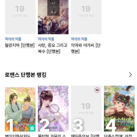
작가의 작품
작가의 작품
작가의 작품
월광지하 [단행본]
사랑, 증오 그리고
악마와 아가씨 [단
복수 [단행본]
행본]
로맨스 단행본 랭킹
병미인화살저도
몰락한 가문의 소
해일주의보 [단행
단총소청매: 산적