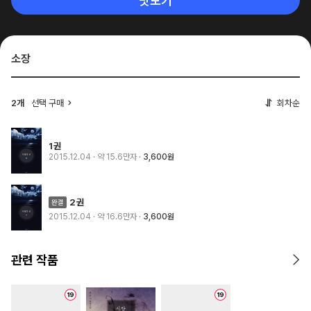
맛보기
소장
2개
선택 구매
회차순
1권
2015.12.04
· 약 15.6만자
3,600원
2권
2015.12.04
· 약 16.6만자
3,600원
관련 작품