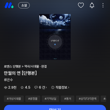
소설
로맨스 단행본 > 역사/시대물 · 완결
만월의 연 [단행본]
류은수
2.9천
4.5
6 건
작품정보
#가상시대물
#궁정물
#기억상실
#동거
#삼각/다각관계
#소