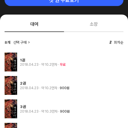
첫 권 무료보기
대여
소장
8개
선택 구매
회차순
1권
2018.04.23
· 약 10.2만자
무료
2권
2018.04.23
· 약 10.2만자
900원
3권
2018.04.23
· 약 10.3만자
900원