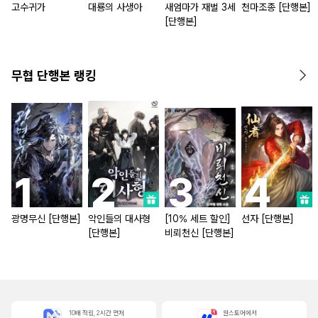
고수귀가
대룡의 사생아
새엄마가 재벌 3세
천마조종 [단행본]
[단행본]
무협 단행본 랭킹
광명무신 [단행본]
악인들의 대사형
[10% 세트 할인]
선자 [단행본]
[단행본]
비뢰천신 [단행본]
10배 적립, 2시간 먼저
원스토어에서