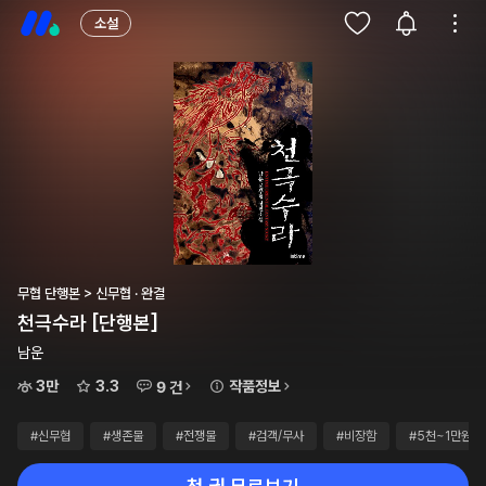
소설
무협 단행본 > 신무협 · 완결
천극수라 [단행본]
남운
3만
3.3
작품정보
9 건
#신무협
#생존물
#전쟁물
#검객/무사
#비장함
#5천~1만원