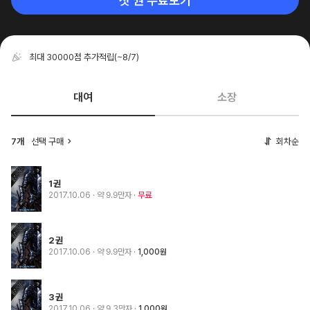
첫 권 무료보기
최대 30000점 추가적립
(~8/7)
대여
소장
7개
선택 구매
회차순
1권
2017.10.06
· 약 9.9만자
무료
2권
2017.10.06
· 약 9.9만자
1,000원
3권
2017.10.06
· 약 9.3만자
1,000원