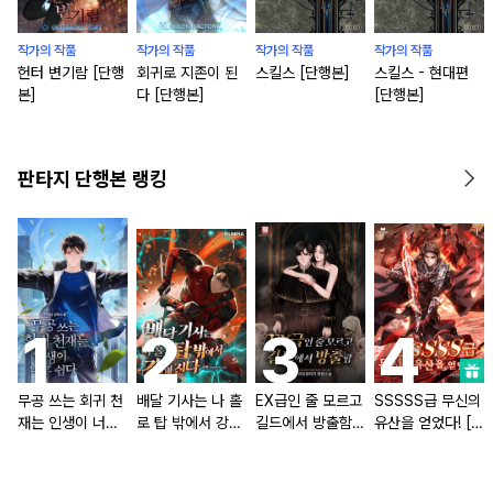
작가의 작품
작가의 작품
작가의 작품
작가의 작품
헌터 변기람 [단행
회귀로 지존이 된
스킬스 [단행본]
스킬스 - 현대편
본]
다 [단행본]
[단행본]
판타지 단행본 랭킹
무공 쓰는 회귀 천
배달 기사는 나 홀
EX급인 줄 모르고
SSSSS급 무신의
재는 인생이 너무
로 탑 밖에서 강해
길드에서 방출함
유산을 얻었다! [단
쉽다 [단행본]
진다 [단행본]
[단행본]
행본]