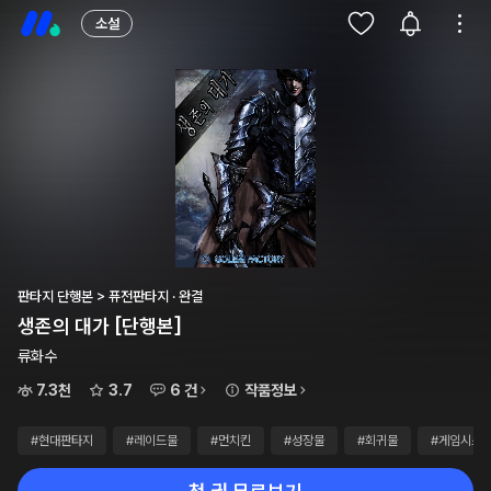
소설
판타지 단행본 > 퓨전판타지 · 완결
생존의 대가 [단행본]
류화수
7.3천
3.7
6 건
작품정보
#현대판타지
#레이드물
#먼치킨
#성장물
#회귀물
#게임시스