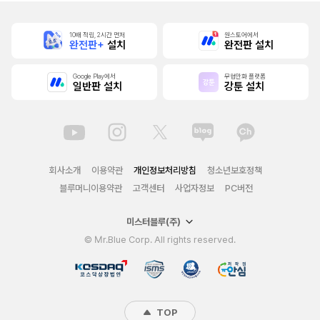
10배 적립, 2시간 먼저
원스토어에서
완전판+
설치
완전판 설치
Google Play에서
무협만화 플랫폼
일반판 설치
강툰 설치
회사소개
이용약관
개인정보처리방침
청소년보호정책
블루머니이용약관
고객센터
사업자정보
PC버전
미스터블루(주)
© Mr.Blue Corp. All rights reserved.
TOP