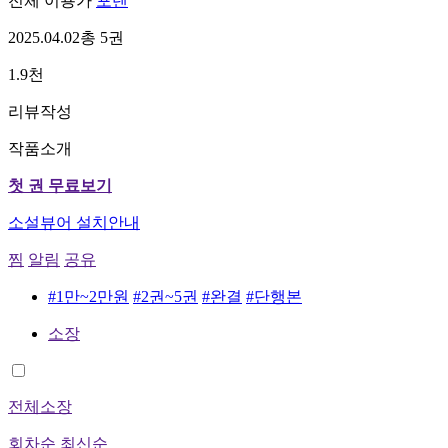
전체 이용가
포텐
2025.04.02
총 5권
1.9천
리뷰작성
작품소개
첫 권 무료보기
소설뷰어 설치안내
찜
알림
공유
#1만~2만원
#2권~5권
#완결
#단행본
소장
전체소장
회차순
최신순