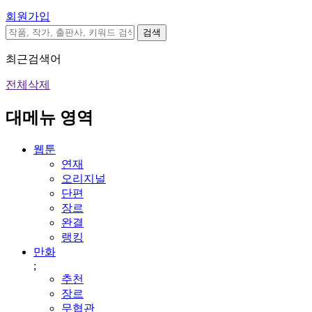
회원가입
검색
최근검색어
전체삭제
대메뉴 영역
웹툰
연재
오리지널
단편
장르
완결
랭킹
만화
;
추천
장르
무협관