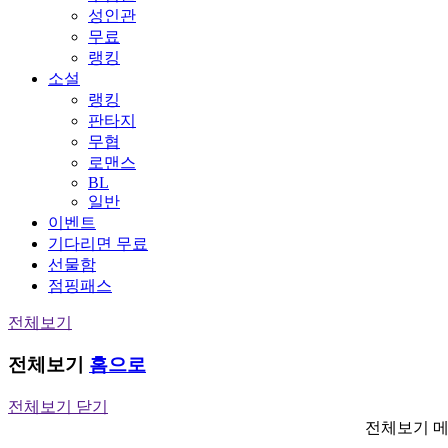
성인관
무료
랭킹
소설
랭킹
판타지
무협
로맨스
BL
일반
이벤트
기다리면 무료
선물함
점핑패스
전체보기
전체보기
홈으로
전체보기 닫기
전체보기 