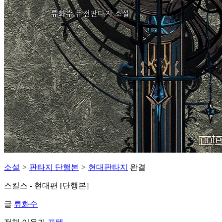
소설
>
판타지 단행본
>
현대판타지
완결
스킬스 - 현대편 [단행본]
글
류화수