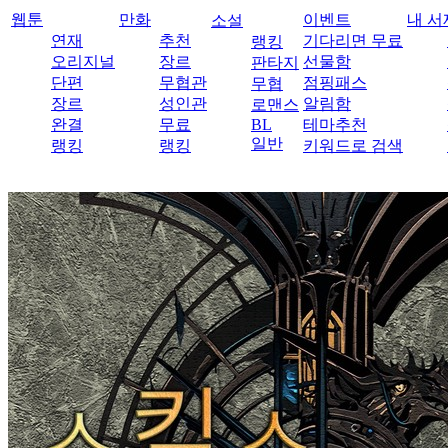
웹툰
만화
이벤트
내 서
소설
연재
추천
기다리면 무료
랭킹
오리지널
장르
선물함
판타지
단편
무협관
점핑패스
무협
장르
성인관
알림함
로맨스
완결
무료
BL
테마추천
일반
랭킹
랭킹
키워드로 검색