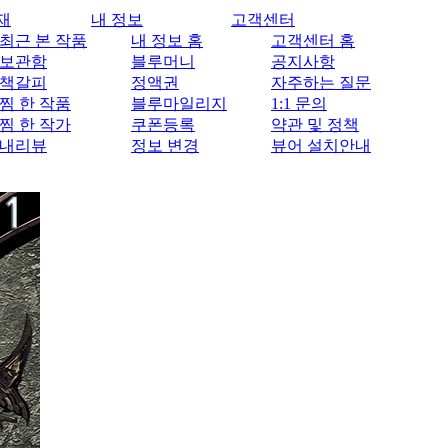
재
내 정보
고객센터
최근 본 작품
내 정보 홈
고객센터 홈
보관함
블루머니
공지사항
책갈피
정액권
자주하는 질문
찜 한 작품
블루마일리지
1:1 문의
찜 한 작가
쿠폰등록
약관 및 정책
내리뷰
정보 변경
뷰어 설치안내