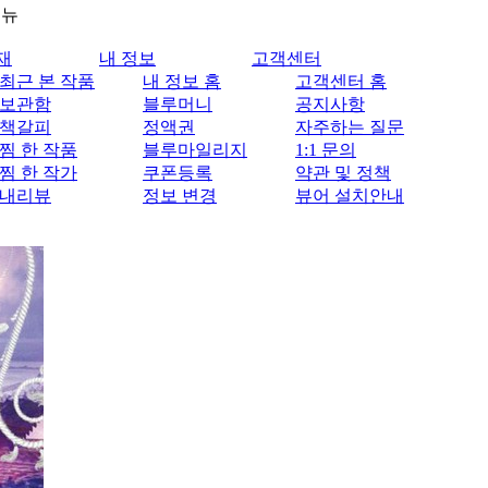
메뉴
재
내 정보
고객센터
최근 본 작품
내 정보 홈
고객센터 홈
보관함
블루머니
공지사항
책갈피
정액권
자주하는 질문
찜 한 작품
블루마일리지
1:1 문의
찜 한 작가
쿠폰등록
약관 및 정책
내리뷰
정보 변경
뷰어 설치안내