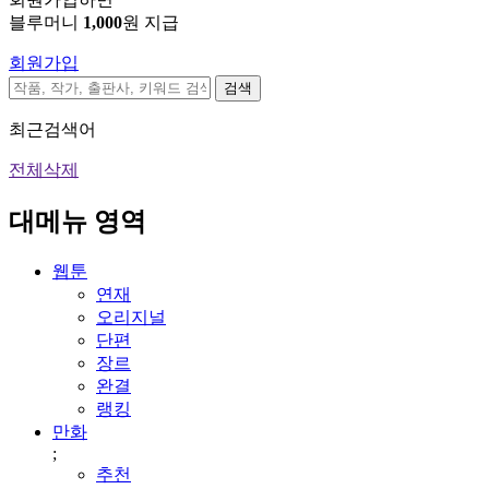
블루머니
1,000
원 지급
회원가입
검색
최근검색어
전체삭제
대메뉴 영역
웹툰
연재
오리지널
단편
장르
완결
랭킹
만화
;
추천