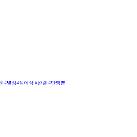
권
#별점4점이상
#완결
#단행본