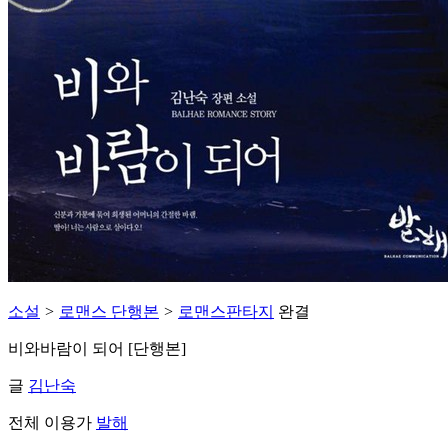
소설
>
로맨스 단행본
>
로맨스판타지
완결
비와바람이 되어 [단행본]
글
김난숙
전체 이용가
발해