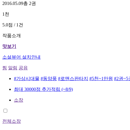
2016.05.09
총 2권
1천
5.0점 / 1건
작품소개
맛보기
소설뷰어 설치안내
찜
알림
공유
#가상시대물
#동양풍
#로맨스판타지
#5천~1만원
#2권~5
최대 30000점 추가적립
(~8/9)
소장
전체소장