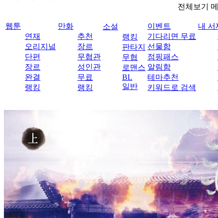
전체보기 
웹툰
만화
이벤트
내 서
소설
연재
추천
기다리면 무료
랭킹
오리지널
장르
선물함
판타지
단편
무협관
점핑패스
무협
장르
성인관
알림함
로맨스
완결
무료
BL
테마추천
일반
랭킹
랭킹
키워드로 검색