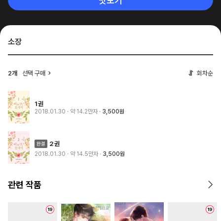
맛보기
소장
2개
선택 구매
회차순
1권
2018.01.30
· 약 14.2만자
3,500원
2권
2018.01.30
· 약 14.5만자
3,500원
관련 작품