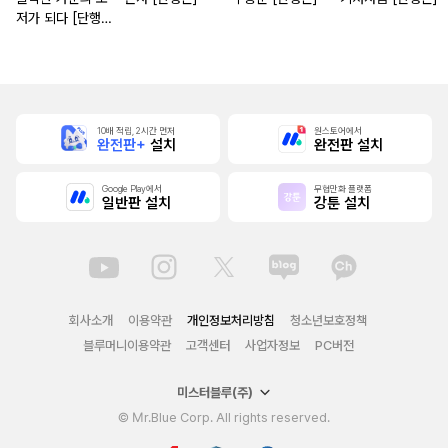
저가 되다 [단행
본]
10배 적립, 2시간 먼저
원스토어에서
완전판+
설치
완전판 설치
Google Play에서
무협만화 플랫폼
일반판 설치
강툰 설치
회사소개
이용약관
개인정보처리방침
청소년보호정책
블루머니이용약관
고객센터
사업자정보
PC버전
미스터블루(주)
© Mr.Blue Corp. All rights reserved.