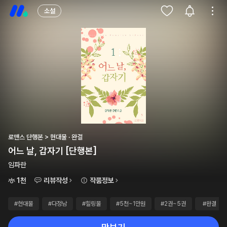
소설
로맨스 단행본 > 현대물 · 완결
어느 날, 갑자기 [단행본]
임파란
1천
리뷰작성
작품정보
#현대물
#다정남
#힐링물
#5천~1만원
#2권~5권
#완결