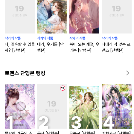
작가의 작품
작가의 작품
작가의 작품
작가의 작품
나, 결혼할 수 있을
네가, 웃기를 [단
봄이 오는 계절, 우
나에게 딱 맞는 로
까? [단행본]
행본]
리는 [단행본]
맨스 [단행본]
로맨스 단행본 랭킹
몰락한 가문의 소
은사 [단행본]
우봉군 [단행본]
기처사금 [단행본]