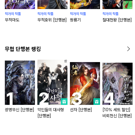
작가의 작품
작가의 작품
작가의 작품
작가의 작품
무적마도
무적호위 [단행본]
쌍룡기
절대천왕 [단행본]
무협 단행본 랭킹
광명무신 [단행본]
악인들의 대사형
선자 [단행본]
[10% 세트 할인]
[단행본]
비뢰천신 [단행본]