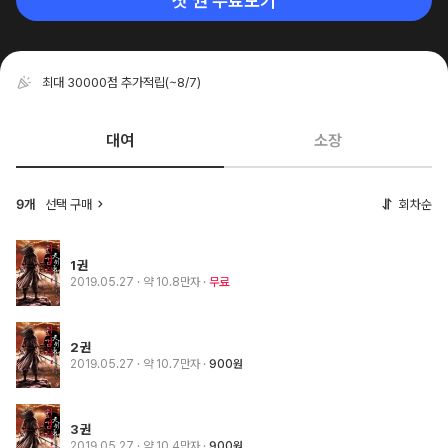
첫 권 무료보기
최대 30000점 추가적립
(~8/7)
대여
소장
선택 구매
회차순
9개
1권
2019.05.27
· 약 10.8만자
무료
2권
2019.05.27
· 약 10.7만자
900원
3권
2019.05.27
· 약 10.4만자
900원