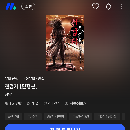
소설
무협 단행본 > 신무협 · 완결
천검제 [단행본]
장담
15.7만
4.2
41 건
작품정보
#신무협
#비장함
#5천~1만원
#5권~10권
#별점4점이상
#