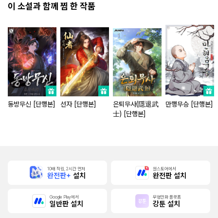
이 소설과 함께 찜 한 작품
동방무신 [단행본]
선자 [단행본]
은퇴무사(隱退武
만행무승 [단행본]
士) [단행본]
10배 적립, 2시간 먼저
원스토어에서
완전판+
설치
완전판 설치
Google Play에서
무협만화 플랫폼
일반판 설치
강툰 설치