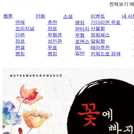
전체보기 
웹툰
만화
이벤트
내 서
소설
연재
추천
기다리면 무료
랭킹
오리지널
장르
선물함
판타지
단편
무협관
점핑패스
무협
장르
성인관
알림함
로맨스
완결
무료
BL
테마추천
일반
랭킹
랭킹
키워드로 검색