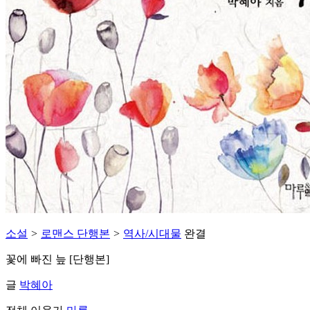
소설
>
로맨스 단행본
>
역사/시대물
완결
꽃에 빠진 늪 [단행본]
글
박혜아