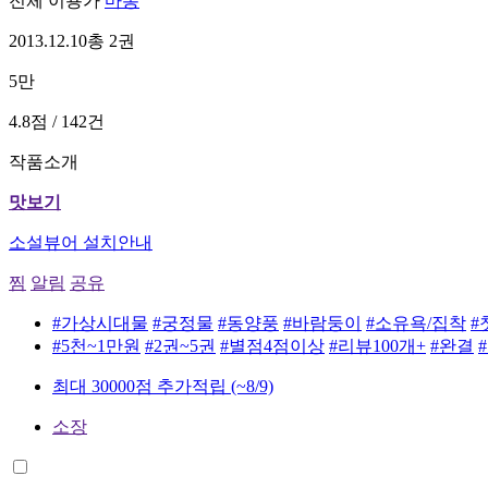
전체 이용가
마롱
2013.12.10
총 2권
5만
4.8점 / 142건
작품소개
맛보기
소설뷰어 설치안내
찜
알림
공유
#가상시대물
#궁정물
#동양풍
#바람둥이
#소유욕/집착
#
#5천~1만원
#2권~5권
#별점4점이상
#리뷰100개+
#완결
최대 30000점 추가적립
(~8/9)
소장