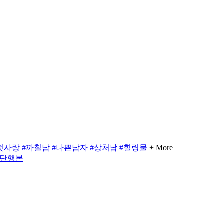
첫사랑
#까칠남
#나쁜남자
#상처남
#힐링물
+ More
#단행본