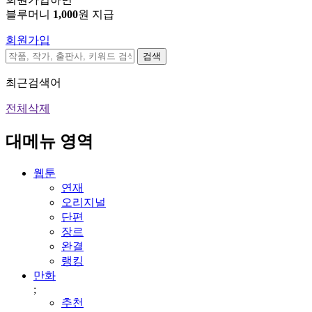
블루머니
1,000
원 지급
회원가입
검색
최근검색어
전체삭제
대메뉴 영역
웹툰
연재
오리지널
단편
장르
완결
랭킹
만화
;
추천