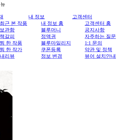
메뉴
재
내 정보
고객센터
최근 본 작품
내 정보 홈
고객센터 홈
보관함
블루머니
공지사항
책갈피
정액권
자주하는 질문
찜 한 작품
블루마일리지
1:1 문의
찜 한 작가
쿠폰등록
약관 및 정책
내리뷰
정보 변경
뷰어 설치안내