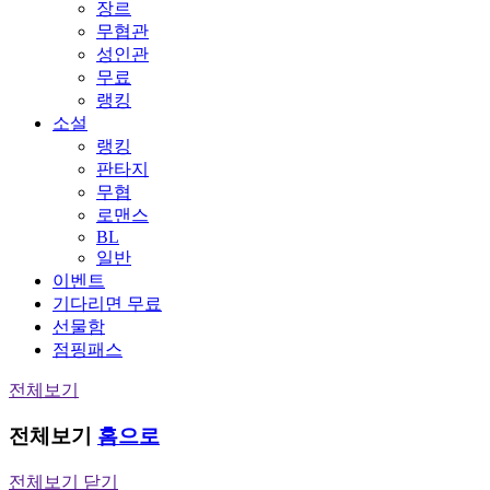
장르
무협관
성인관
무료
랭킹
소설
랭킹
판타지
무협
로맨스
BL
일반
이벤트
기다리면 무료
선물함
점핑패스
전체보기
전체보기
홈으로
전체보기 닫기