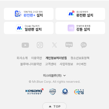
10배 적립, 2시간 먼저
원스토어에서
완전판+
설치
완전판 설치
Google Play에서
무협만화 플랫폼
일반판 설치
강툰 설치
회사소개
이용약관
개인정보처리방침
청소년보호정책
블루머니이용약관
고객센터
사업자정보
PC버전
미스터블루(주)
© Mr.Blue Corp. All rights reserved.
TOP