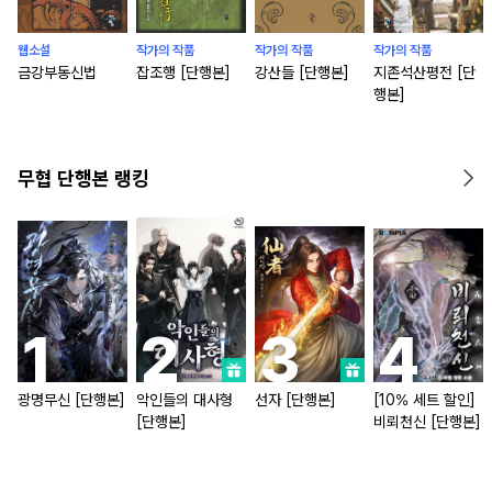
웹소설
작가의 작품
작가의 작품
작가의 작품
금강부동신법
잡조행 [단행본]
강산들 [단행본]
지존석산평전 [단
행본]
무협 단행본 랭킹
광명무신 [단행본]
악인들의 대사형
선자 [단행본]
[10% 세트 할인]
[단행본]
비뢰천신 [단행본]