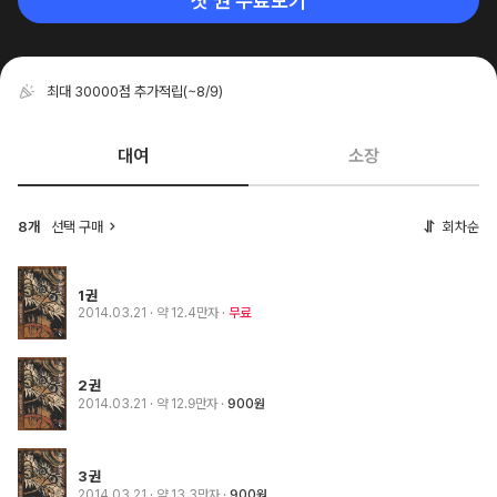
첫 권 무료보기
최대 30000점 추가적립
(~8/9)
대여
소장
8개
선택 구매
회차순
1권
2014.03.21
· 약 12.4만자
무료
2권
2014.03.21
· 약 12.9만자
900원
3권
2014.03.21
· 약 13.3만자
900원