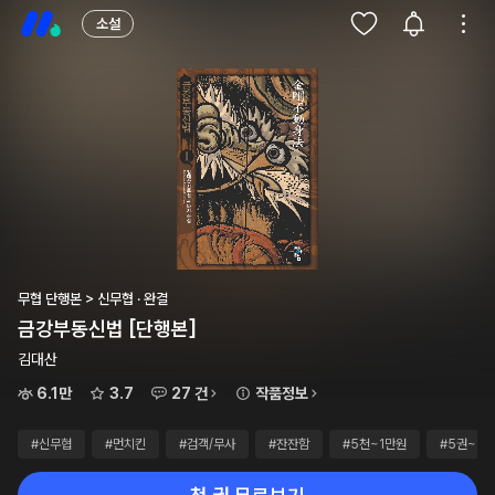
소설
무협 단행본 > 신무협 · 완결
금강부동신법 [단행본]
김대산
6.1만
3.7
27 건
작품정보
#신무협
#먼치킨
#검객/무사
#잔잔함
#5천~1만원
#5권~10