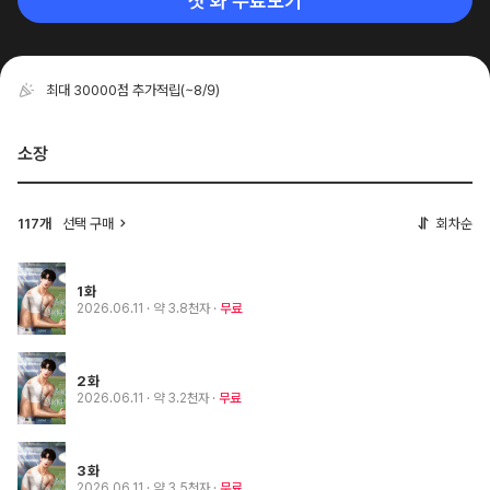
첫 화 무료보기
최대 30000점 추가적립
(~8/9)
소장
117개
선택 구매
회차순
1화
2026.06.11
· 약 3.8천자
무료
2화
2026.06.11
· 약 3.2천자
무료
3화
2026.06.11
· 약 3.5천자
무료