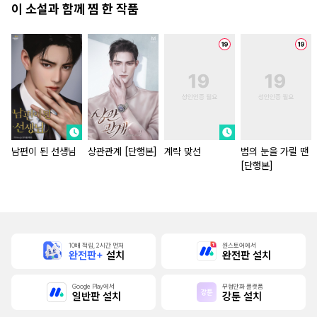
이 소설과 함께 찜 한 작품
남편이 된 선생님
상관관계 [단행본]
계략 맞선
범의 눈을 가릴 땐
[단행본]
10배 적립, 2시간 먼저
원스토어에서
완전판+
설치
완전판 설치
Google Play에서
무협만화 플랫폼
일반판 설치
강툰 설치