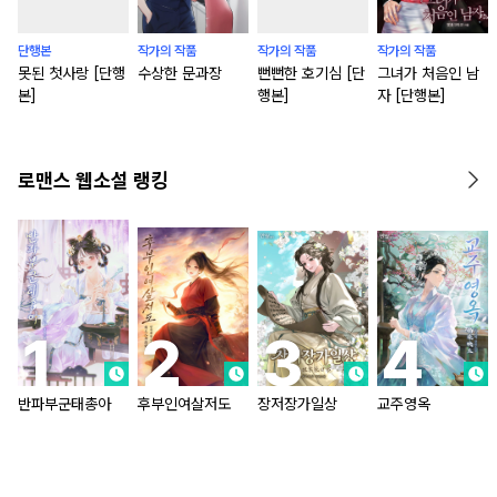
단행본
작가의 작품
작가의 작품
작가의 작품
못된 첫사랑 [단행
수상한 문과장
뻔뻔한 호기심 [단
그녀가 처음인 남
본]
행본]
자 [단행본]
로맨스 웹소설 랭킹
반파부군태총아
후부인여살저도
장저장가일상
교주영옥