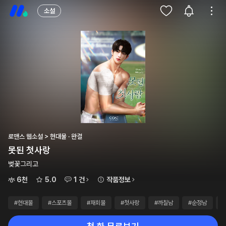
소설
로맨스 웹소설 > 현대물 · 완결
못된 첫사랑
벚꽃그리고
6천
5.0
1 건
작품정보
#현대물
#스포츠물
#재회물
#첫사랑
#까칠남
#순정남