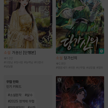
소설
가권신 [단행본]
소설
당가신의
1.2만
#
다정남
#
첫사랑
#
능력남
#
다정녀
2.8만
#
달달물
#
명문세가
#
의원
#
신무협
#
성장물
#
정파
무협 만화
인기 키워드
#
소설원작
#
살수
#
2025 정액제 무협
#
천하제일인
#
사파