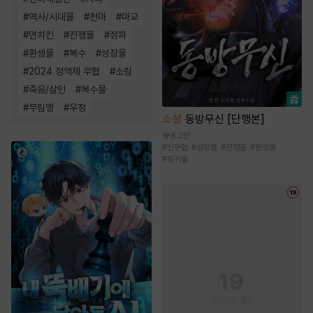
#
역사/시대물
#
천마
#
마교
#
먼치킨
#
전쟁물
#
정파
#
환생물
#
복수
#
성장물
#
2024 정액제 무협
#
소림
#
죽음/살인
#
복수물
#
무림맹
#
우정
소설
동방무신 [단행본]
8.2만
#
신무협
#
성장물
#
전쟁물
#
환생물
#
회귀물