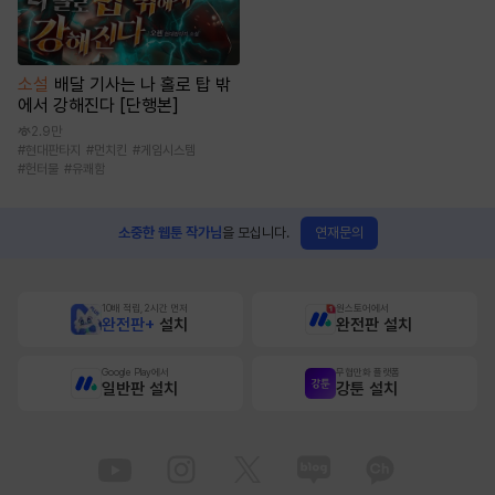
소설
배달 기사는 나 홀로 탑 밖
에서 강해진다 [단행본]
2.9만
#
현대판타지
#
먼치킨
#
게임시스템
#
헌터물
#
유쾌함
연재문의
소중한 웹툰 작가님
을 모십니다.
10배 적립, 2시간 먼저
원스토어에서
완전판+
설치
완전판 설치
Google Play에서
무협만화 플랫폼
일반판 설치
강툰 설치