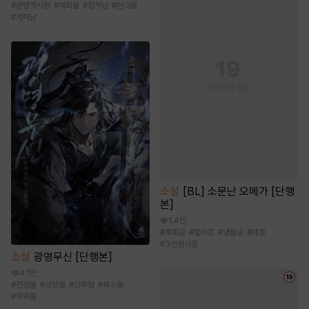
#
운명적사랑
#
재회물
#
집착남
#
현대물
#
계략남
소설
[BL] 소문난 오메가 [단행
본]
1.4만
#
후회공
#
할리킹
#
냉혈공
#
애증
#
3인칭시점
소설
광명무신 [단행본]
4.1만
#
전쟁물
#
성장물
#
신무협
#
복수물
#
회귀물