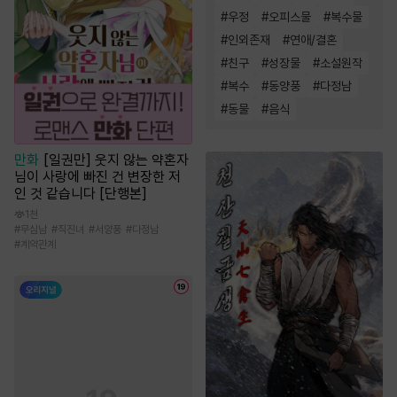
#
우정
#
오피스물
#
복수물
#
인외존재
#
연애/결혼
#
친구
#
성장물
#
소설원작
#
복수
#
동양풍
#
다정남
#
동물
#
음식
만화
[일권만] 웃지 않는 약혼자
님이 사랑에 빠진 건 변장한 저
인 것 같습니다 [단행본]
1천
#
무심남
#
직진녀
#
서양풍
#
다정남
#
계약관계