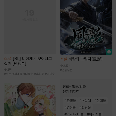
소설
[BL] 너에게서 벗어나고
소설
바람의 그림자(風影)
싶어 [단행본]
2.1만
2만
#
전통무협
#
복수
#
피폐물
#
다정수
#
후회공
#
미인수
장르+ 웹툰/만화
인기 키워드
#
환생물
#
초능력
#
현대물
#
영상화
#
힐링물
#
역사/시대물
#
이세계물