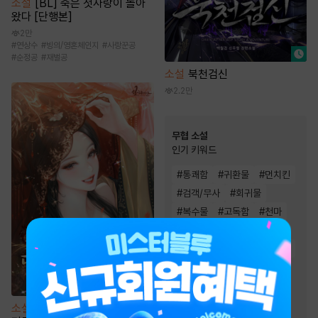
소설
[BL] 죽은 첫사랑이 돌아
왔다 [단행본]
2만
#
연상수
#
빙의/영혼체인지
#
사랑꾼공
#
순정공
#
재벌공
소설
북천검신
2.2만
무협 소설
인기 키워드
#
통쾌함
#
귀환물
#
먼치킨
#
검객/무사
#
회귀물
#
복수물
#
고독함
#
천마
#
정파
#
마교
#
비장함
#
생존물
#
환생물
#
성장물
#
유쾌함
#
빙의물
#
사이다물
#
차원이동물
#
잔잔함
#
천하제일인
소설
중생 후 다섯 명의 권신을