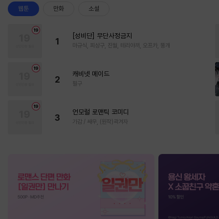
웹툰
만화
소설
[성비단] 무단사정금지
1
마규식, 피상구, 진월, 테리야끼, 오프카, 뚱개
캐비넷 메이드
2
필구
언모럴 로맨틱 코미디
3
가감 / 쌔우, (원작)곽겨자