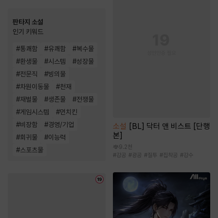
판타지 소설
인기 키워드
#
통쾌함
#
유쾌함
#
복수물
#
환생물
#
시스템
#
성장물
#
전문직
#
빙의물
#
차원이동물
#
천재
#
재벌물
#
생존물
#
전쟁물
#
게임시스템
#
먼치킨
#
비장함
#
경영/기업
소설
[BL] 닥터 앤 비스트 [단행
본]
#
회귀물
#
이능력
9.2천
#
스포츠물
#
강공
#
광공
#
질투
#
집착공
#
강수