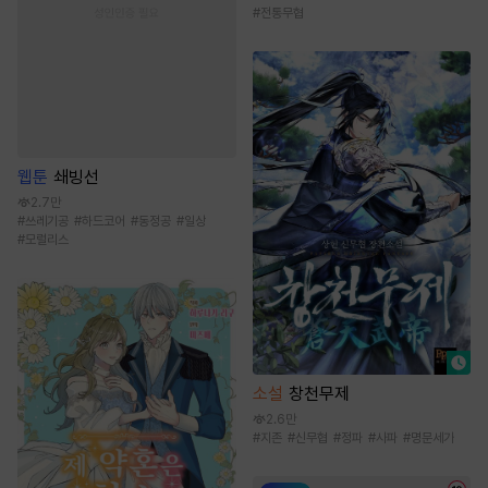
#
전통무협
웹툰
쇄빙선
2.7만
#
쓰레기공
#
하드코어
#
동정공
#
일상
#
모럴리스
소설
창천무제
2.6만
#
지존
#
신무협
#
정파
#
사파
#
명문세가