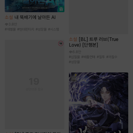
소설
내 뚝배기에 날아든 AI
3.8만
#
재벌물
#
현대판타지
#
성장물
#
시스템
소설
[BL] 트루 러브(True
Love) [단행본]
6.8만
#
삽질물
#
배틀연애
#
질투
#
까칠수
#
성장물