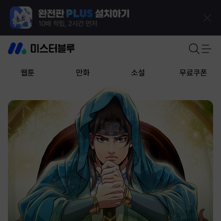
웹툰
만화
소설
무료쿠폰