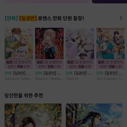
[만화]
[일권만]
로맨스 만화 단편 등장!
만화
[일권만] 웃
만화
[일권만] 실
만화
[일권만] 죽
만화
[일권만] 전
지 않는 약혼자님
례지만 약혼자님,
을 뻔한 늑대가 운
하께서는 오늘도
Nanohiru / Memeko
Mashiro / Memeko
카놀라 유
Shin Fukuda / Yoko
이 사랑에 빠진 건
당신의 눈은 장식
명의 짝이 되기까
운명의 상대를 찾
변장한 저인 것 같
인가요? [단행본]
지 [단행본]
으신 모양이네요
습니다 [단행본]
당신만을 위한 추천
(웃음) [단행본]