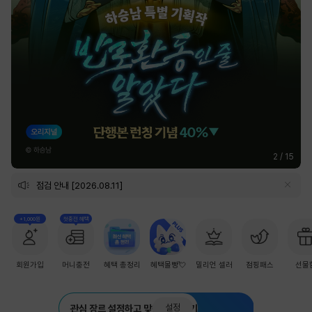
2
/
15
점검 안내 [2026.08.11]
+1,000원
첫충전 혜택
회원가입
머니충전
혜택 총정리
혜택몰빵💘
밀리언 셀러
점핑패스
선물
설정
관심 장르 설정하고 맞춤 추천 받기