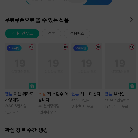
무료쿠폰으로 볼 수 있는 작품
기다리면 무료
선물
점핑패스
웹툰
이런 쥐라도
소설
저 소환수 아
웹툰
러브 메신저
웹툰
부식인
사랑해줘
닙니다
28.9만
딱
94.5만
임애주
60.6만
사탕
1천
희랑화랑
8시간마다 무료
12시간마다 무료
1일마다 무료
1일마다 무료
관심 장르 주간 랭킹