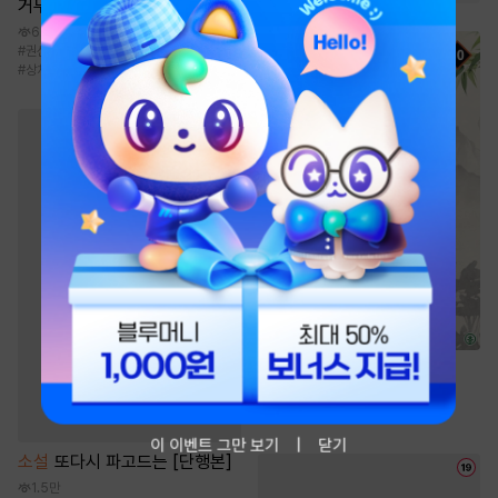
거두었다
6.6만
#
권선징악
#
직진녀
#
회귀/타임슬립
#
상처녀
#
계략남
소설
개룡전기 [단행본]
3.4만
#
복수물
#
전통무협
#
정파
#
성장물
이 이벤트 그만 보기
닫기
소설
또다시 파고드는 [단행본]
1.5만