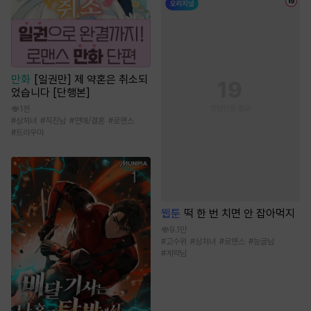
만화
[일권만] 제 약혼은 취소되
었습니다 [단행본]
1천
#
상처녀
#
직진남
#
연애/결혼
#
로맨스
#
트라우마
웹툰
떡 한 번 치면 안 잡아먹지
9.1만
#
고수위
#
상처녀
#
로맨스
#
능글남
#
계략남