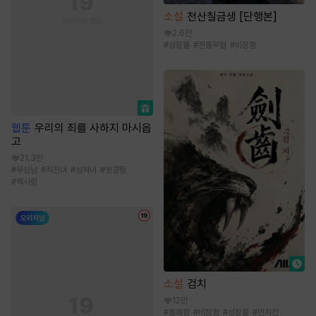
소설
천산칠금생 [단행본]
2.6만
#
성장물
#
전통무협
#
비장함
웹툰
우리의 죄를 사하지 마시옵
고
21.3만
#
무심남
#
직진녀
#
상처녀
#
첫경험
#
짝사랑
소설
검치
12만
#
통쾌함
#
비장함
#
성장물
#
먼치킨