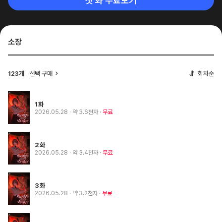
첫 화 무료보기
소장
123개
선택 구매
회차순
1화
2026.05.28
· 약 3.6천자
무료
2화
2026.05.28
· 약 3.4천자
무료
3화
2026.05.28
· 약 3.2천자
무료