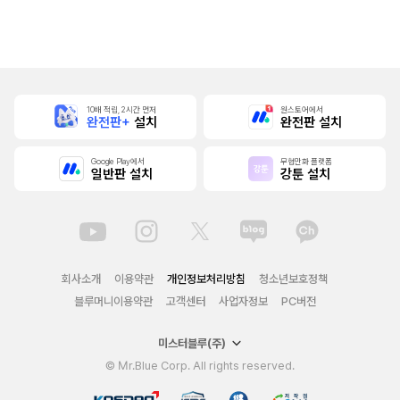
10배 적립, 2시간 먼저
원스토어에서
완전판+
설치
완전판 설치
Google Play에서
무협만화 플랫폼
일반판 설치
강툰 설치
회사소개
이용약관
개인정보처리방침
청소년보호정책
블루머니이용약관
고객센터
사업자정보
PC버전
미스터블루(주)
© Mr.Blue Corp. All rights reserved.