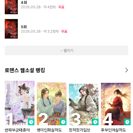
4화
2026.05.28
· 약 4천자
무료
5화
2026.05.28
· 약 3.2천자
무료
··· 펼치기
로맨스 웹소설 랭킹
반파부군태총아
병미인화살저도
장저장가일상
후부인여살저도