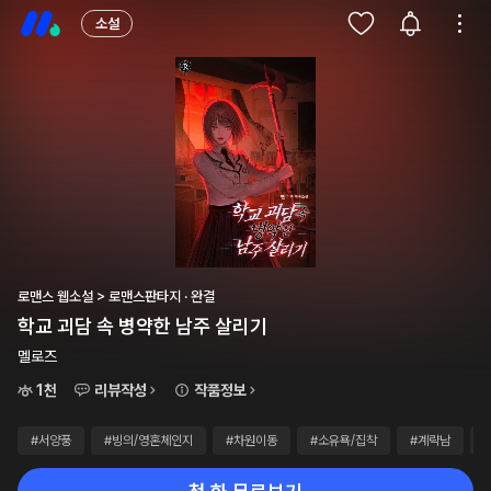
소설
로맨스 웹소설 > 로맨스판타지 · 완결
학교 괴담 속 병약한 남주 살리기
멜로즈
1천
리뷰작성
작품정보
#서양풍
#빙의/영혼체인지
#차원이동
#소유욕/집착
#계략남