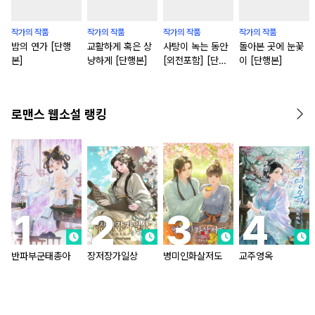
작가의 작품
작가의 작품
작가의 작품
작가의 작품
밤의 연가 [단행
교활하게 혹은 상
사탕이 녹는 동안
돌아본 곳에 눈꽃
본]
냥하게 [단행본]
[외전포함] [단행
이 [단행본]
본]
로맨스 웹소설 랭킹
반파부군태총아
장저장가일상
병미인화살저도
교주영옥