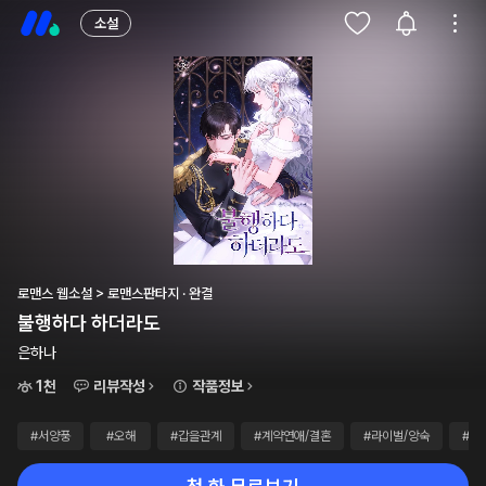
소설
로맨스 웹소설 > 로맨스판타지 · 완결
불행하다 하더라도
은하나
1천
리뷰작성
작품정보
#서양풍
#오해
#갑을관계
#계약연애/결혼
#라이벌/앙숙
#소