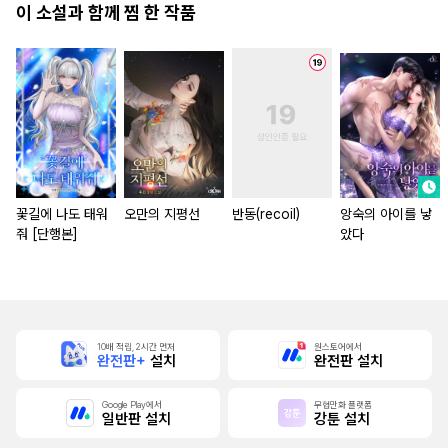
이 소설과 함께 찜 한 작품
꽃길에 나도 태워
오만의 지평선
반동(recoil)
앙숙의 아이를 낳
줘 [단행본]
았다
10배 적립, 2시간 먼저
원스토어에서
완전판+
설치
완전판 설치
Google Play에서
무협만화 플랫폼
일반판 설치
강툰 설치