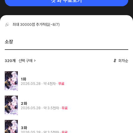
첫 화 무료보기
최대 30000점 추가적립
(~8/7)
소장
320개
선택 구매
회차순
1화
2026.05.28
· 약 4천자
무료
2화
2026.05.28
· 약 3.5천자
무료
3화
2026.05.28
· 약 3.5천자
무료