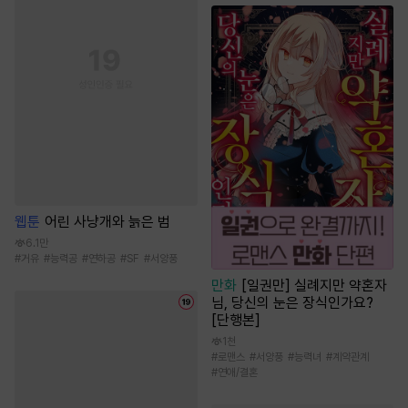
웹툰
어린 사냥개와 늙은 범
6.1만
#
거유
#
능력공
#
연하공
#
SF
#
서양풍
만화
[일권만] 실례지만 약혼자
님, 당신의 눈은 장식인가요?
[단행본]
1천
#
로맨스
#
서양풍
#
능력녀
#
계약관계
#
연애/결혼