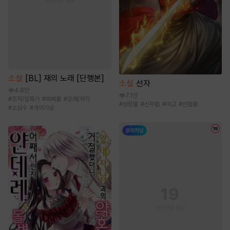
소설
[BL] 재의 노래 [단행본]
소설
선자
4.8만
7.1만
#
조직/암흑가
#
피폐물
#
오해/착각
#
성장물
#
신무협
#
마교
#
선협물
#
소심수
#
개아가공