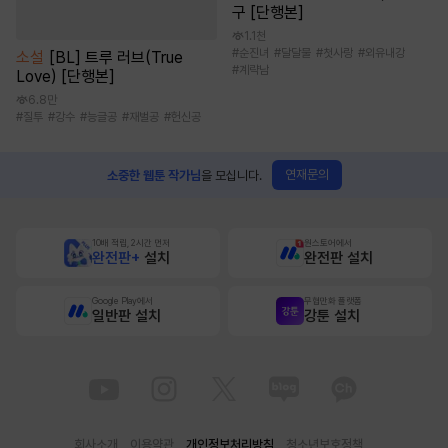
구 [단행본]
1.1천
#
순진녀
#
달달물
#
첫사랑
#
외유내강
소설
[BL] 트루 러브(True
#
계략남
Love) [단행본]
6.8만
#
질투
#
강수
#
능글공
#
재벌공
#
헌신공
연재문의
소중한 웹툰 작가님
을 모십니다.
10배 적립, 2시간 먼저
원스토어에서
완전판+
설치
완전판 설치
Google Play에서
무협만화 플랫폼
일반판 설치
강툰 설치
회사소개
이용약관
개인정보처리방침
청소년보호정책