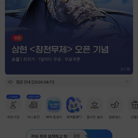
2
/
15
점검 안내 [2026.08.11]
+1,000원
첫충전 혜택
회원가입
머니충전
혜택 총정리
혜택몰빵💘
밀리언 셀러
점핑패스
선물
설정
관심 장르 설정하고 맞춤 추천 받기