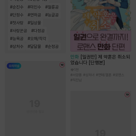
#
순진수
#
미인수
#
절륜공
#
단정수
#
연하공
#
능글공
#
첫사랑
#
일상물
#
사랑꾼공
#
다정공
#
능욕공
#
오해/착각
#
상처수
#
달달물
#
순정공
만화
[일권만] 제 약혼은 취소되
었습니다 [단행본]
1천
#
서양풍
#
상처녀
#
연애/결혼
#
로맨스
#
직진남