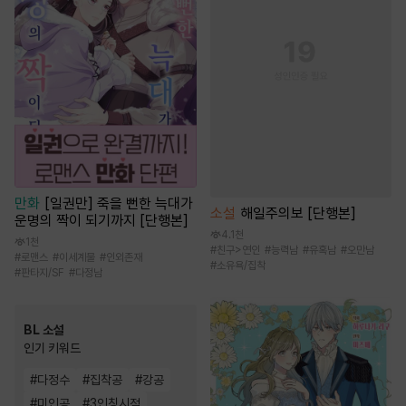
만화
[일권만] 죽을 뻔한 늑대가
소설
해일주의보 [단행본]
운명의 짝이 되기까지 [단행본]
4.1천
1천
#
친구>연인
#
능력남
#
유혹남
#
오만남
#
로맨스
#
이세계물
#
인외존재
#
소유욕/집착
#
판타지/SF
#
다정남
BL 소설
인기 키워드
#
다정수
#
집착공
#
강공
#
미인공
#
3인칭시점