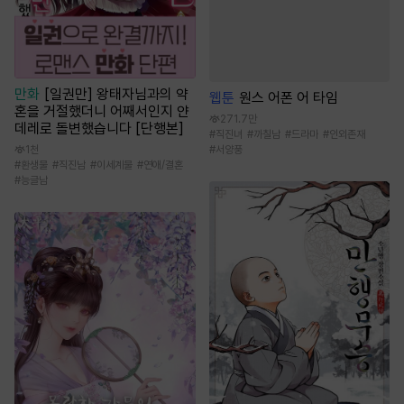
만화
[일권만] 왕태자님과의 약
웹툰
원스 어폰 어 타임
혼을 거절했더니 어째서인지 얀
271.7만
데레로 돌변했습니다 [단행본]
#
직진녀
#
까칠남
#
드라마
#
인외존재
1천
#
서양풍
#
환생물
#
직진남
#
이세계물
#
연애/결혼
#
능글남