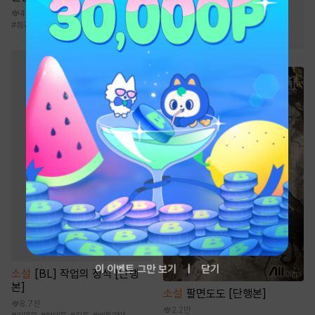
4만
#
2025 정액제 무협
#
회귀물
#
재벌물
#
현대판타지
#
성장물
#
전쟁물
이 이벤트 그만 보기
닫기
소설
[BL] 작업의 정석 [단행
본]
소설
팔면도도 [단행본]
8.7천
2.2만