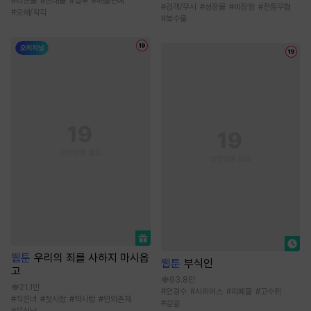
#
리맨물
#
현대물
#
질투
#
배틀연애
#
검객/무사
#
성장물
#
비장함
#
전통무협
#
오해/착각
#
복수물
웹툰
우리의 죄를 사하지 마시옵
웹툰
부식인
고
93.8만
21.1만
#
안경수
#
시리어스
#
피폐물
#
고수위
#
직진녀
#
첫사랑
#
짝사랑
#
인외존재
#
강공
#
무심남