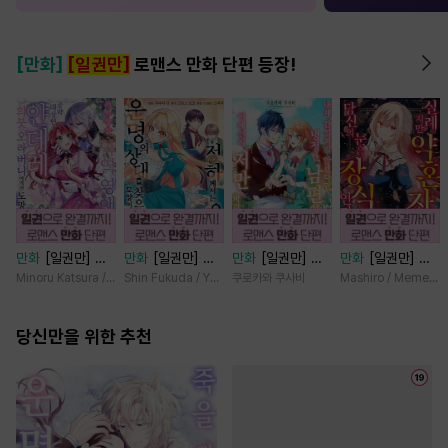
[만화]
[일권만]
로맨스 만화 단편 등장!
만화
[일권만] 기
만화
[일권만] 전
만화
[일권만] 내
만화
[일권만] 실
억상실 악역 영애
하께서는 오늘도
게 간섭하지 않겠
례지만 약혼자님,
Minoru Katsura / Mizune
Shin Fukuda / Yoko Kurosu
쿠로카와 쿠사비
Mashiro / Memeko
는 공략 대상인 얀
운명의 상대를 찾
다던 냉정한 남편
당신의 눈은 장식
데레 의붓 오라버
으신 모양이네요
이 어째선지 저만
인가요? [단행본]
니에게서 도망칠
당신만을 위한 추천
(웃음) [단행본]
바라봅니다 [단행
수가 없다 [단행
본]
본]