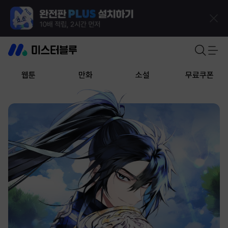
웹툰
만화
소설
무료쿠폰