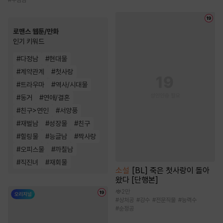
로맨스 웹툰/만화
인기 키워드
#
다정남
#
현대물
#
계약관계
#
첫사랑
#
트라우마
#
역사/시대물
#
동거
#
연애/결혼
#
친구>연인
#
서양풍
#
재벌남
#
성장물
#
친구
#
힐링물
#
능글남
#
짝사랑
#
오피스물
#
까칠남
#
직진녀
#
재회물
소설
[BL] 죽은 첫사랑이 돌아
왔다 [단행본]
2만
#
상처공
#
강수
#
전문직물
#
능력수
#
순정공