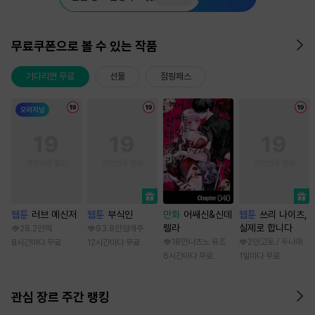
무료쿠폰으로 볼 수 있는 작품
기다리면 무료
선물
점핑패스
웹툰
러브 메신저
웹툰
부식인
만화
어쌔신&신데
웹툰
쓰리 나이츠,
렐라
실제로 합니다
28.2만
딱
93.8만
임애주
18만
나츠노 유조
2만
고토 / 두나래
8시간마다 무료
12시간마다 무료
6시간마다 무료
1일마다 무료
관심 장르 주간 랭킹