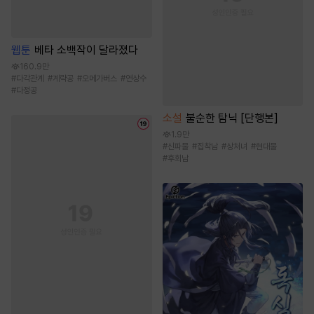
웹툰
베타 소백작이 달라졌다
160.9만
#
다각관계
#
계략공
#
오메가버스
#
연상수
#
다정공
소설
불순한 탐닉 [단행본]
1.9만
#
신파물
#
집착남
#
상처녀
#
현대물
#
후회남