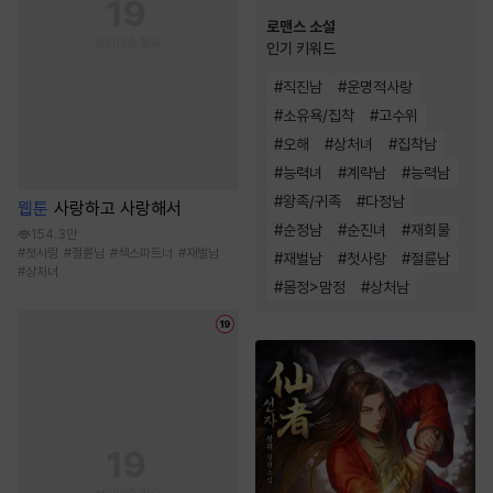
로맨스 소설
인기 키워드
#
직진남
#
운명적사랑
#
소유욕/집착
#
고수위
#
오해
#
상처녀
#
집착남
#
능력녀
#
계략남
#
능력남
#
왕족/귀족
#
다정남
웹툰
사랑하고 사랑해서
#
순정남
#
순진녀
#
재회물
154.3만
#
첫사랑
#
절륜남
#
섹스파트너
#
재벌남
#
재벌남
#
첫사랑
#
절륜남
#
상처녀
#
몸정>맘정
#
상처남