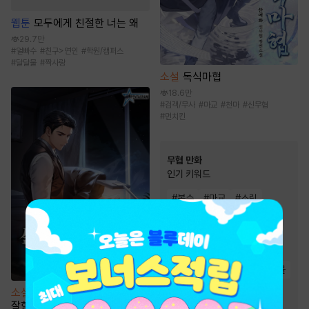
웹툰
모두에게 친절한 너는 왜
29.7만
#
얼빠수
#
친구>연인
#
학원/캠퍼스
#
달달물
#
짝사랑
소설
독식마협
18.6만
#
검객/무사
#
마교
#
천마
#
신무협
#
먼치킨
무협 만화
인기 키워드
#
복수
#
마교
#
소림
#
천하제일인
#
살수
#
2024 정액제 무협
#
천마
#
먼치킨
#
무림맹
#
사파
#
정파
#
우정
#
역사/시대물
#
환생물
#
소설원작
소설
실패한 재벌 2세가 투자를
잘함 [단행본]
#
죽음/살인
#
복수물