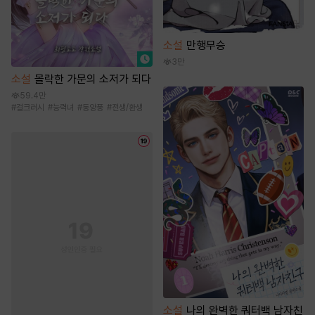
소설
만행무승
3만
소설
몰락한 가문의 소저가 되다
59.4만
#
걸크러시
#
능력녀
#
동양풍
#
전생/환생
소설
나의 완벽한 쿼터백 남자친