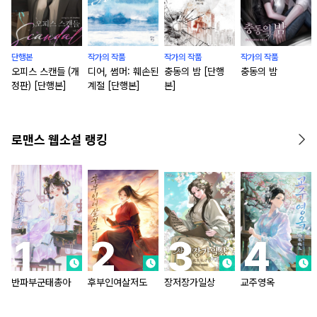
단행본
작가의 작품
작가의 작품
작가의 작품
오피스 스캔들 (개
디어, 썸머: 훼손된
충동의 밤 [단행
충동의 밤
정판) [단행본]
계절 [단행본]
본]
로맨스 웹소설 랭킹
반파부군태총아
후부인여살저도
장저장가일상
교주영옥