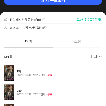
첫 화 무료보기
점핑 패스 적용 중 (~8/19)
로그인 후 무료쿠폰 확인
최대 30000점 추가적립
(~8/9)
대여
소장
124개
회차순
1화
2026.05.11
· 약 2.7천자
무료
2화
2026.05.11
· 약 2.6천자
무료