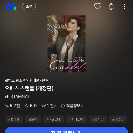
소설
로맨스 웹소설 > 현대물 · 완결
오피스 스캔들 (개정판)
탐나(TAMNA)
5.7천
5.0
1 건
작품정보
#현대물
#오해
#비밀연애
#사내연애
#능력남
#다정남