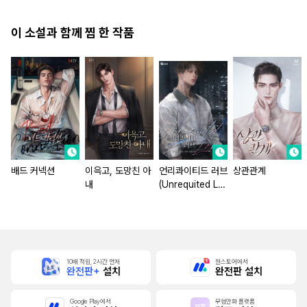
이 소설과 함께 찜 한 작품
배드 커넥션
이윽고, 도망친 아
언리콰이티드 러브
상관관계
내
(Unrequited Lo
ve)
10배 적립, 2시간 먼저
원스토어에서
완전판+
설치
완전판 설치
Google Play에서
무협만화 플랫폼