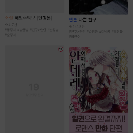
소설
해일주의보 [단행본]
웹툰
나쁜 친구
4.7천
241.8만
#
동정녀
#
능글남
#
친구>연인
#
순정남
#
친구>연인
#
순정공
#
미남공
#
힐링물
#
순정녀
#
미인수