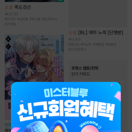
소설
흑도검선
20.1만
#
먼치킨
#
성장물
#
복수물
#
검객/무사
#
신무협
소설
[BL] 재의 노래 [단행본]
4.8만
#
할리킹
#
미남수
#
재벌공
#
절륜공
#
조직/암흑가
로맨스 웹툰/만화
인기 키워드
#
현대물
#
성장물
#
서양풍
#
직진녀
#
연애/결혼
#
재회물
#
역사/시대물
#
오피스물
#
까칠남
#
다정남
#
친구>연인
#
계약관계
#
트라우마
만화
[일권만] 모든 것을 포기한
평범한 영애는 젊은 빙제의 총애
#
힐링물
#
친구
#
동거