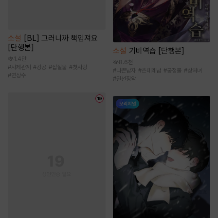
소설
[BL] 그러니까 책임져요
[단행본]
소설
기비역습 [단행본]
1.4만
8.6천
#
사제관계
#
강공
#
삽질물
#
첫사랑
#
나쁜남자
#
츤데레남
#
궁정물
#
상처녀
#
연상수
#
권선징악