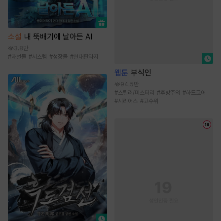
소설
내 뚝배기에 날아든 AI
3.8만
#
재벌물
#
시스템
#
성장물
#
현대판타지
웹툰
부식인
94.5만
#
스릴러/미스터리
#
후방주의
#
하드코어
#
시리어스
#
고수위