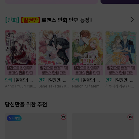
[만화]
[일권만]
로맨스 만화 단편 등장!
만화
[일권만] 왕
만화
[일권만] 매
만화
[일권만] 웃
만화
[일권만] 제
태자님과의 약혼을
료 마법에 걸린 척
지 않는 약혼자님
약혼은 취소되었습
Anno / Yuuri Yuudachi
Sane Takada / Koki Fuyutsuki
Nanohiru / Memeko
하루나기 리구 / 미즈메
거절했더니 어째서
했더니 냉담했던
이 사랑에 빠진 건
니다 [단행본]
인지 얀데레로 돌
약혼자가 맹목적인
변장한 저인 것 같
변했습니다 [단행
당신만을 위한 추천
사랑꾼이 되었습니
습니다 [단행본]
본]
다 [단행본]