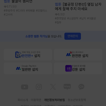
웹툰
불굴의 챔피언
웹툰
[불공정 단편선] 옆집 남자
571.5만
에게 잘해 주지 마세요
#
후방주의
#
드라마
#
피폐물
#
모럴리스
6.5만
#
고수위
#
존댓말공
#
소설원작
#
납치
#
대물공
#
질투
연재문의
소중한 웹툰 작가님
을 모십니다.
10배 적립, 2시간 먼저
원스토어에서
완전판+
설치
완전판 설치
Google Play에서
무협만화 플랫폼
일반판 설치
강툰 설치
회사소개
이용약관
개인정보처리방침
청소년보호정책