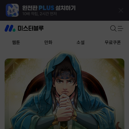
웹툰
만화
소설
무료쿠폰