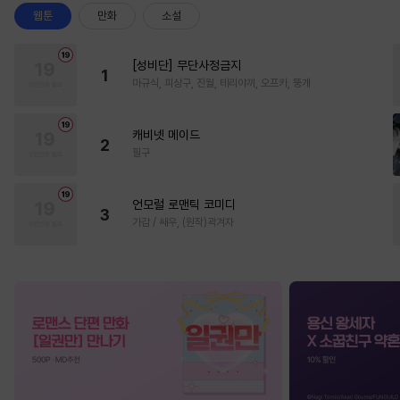
웹툰
만화
소설
[성비단] 무단사정금지
1
마규식, 피상구, 진월, 테리야끼, 오프카, 뚱개
캐비넷 메이드
2
필구
언모럴 로맨틱 코미디
3
가감 / 쌔우, (원작)곽겨자