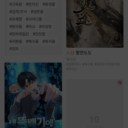
#
고독함
#
먼치킨
#
환생물
#
검객/무사
#
생존물
#
유쾌함
#
사이다물
#
빙의물
#
마교
#
비장함
#
천하제일인
#
잔잔함
#
귀환물
#
복수물
#
회귀물
#
정파
소설
팔면도도
12만
#
검객/무사
#
복수물
#
비장함
#
전통무협
#
먼치킨