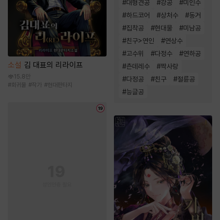
#
대형견공
#
강공
#
미인수
#
하드코어
#
상처수
#
동거
#
집착공
#
현대물
#
미남공
#
친구>연인
#
연상수
#
고수위
#
다정수
#
연하공
소설
김 대표의 리라이프
#
츤데레수
#
짝사랑
15.8만
#
다정공
#
친구
#
절륜공
#
회귀물
#
작가
#
현대판타지
#
능글공