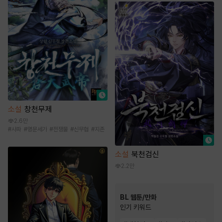
소설
창천무제
2.6만
#
사파
#
명문세가
#
전쟁물
#
신무협
#
지존
소설
북천검신
2.2만
BL 웹툰/만화
인기 키워드