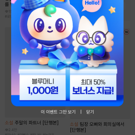
를 받는다 [단행본]
#
능글남
#
짝사랑
#
첫사랑
1천
#
재벌남
#
로맨스
#
직진남
#
서양풍
#
상처녀
이 이벤트 그만 보기
닫기
소설
주말의 파트너 [단행본]
소설
팀장 오빠와 회의실에서
[단행본]
2.4만