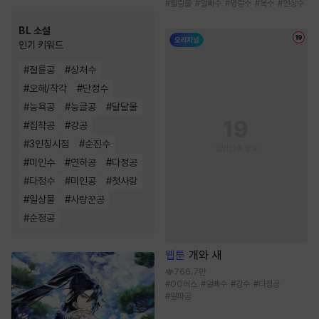
#
힐링물
#
얼빠수
#
명랑수
#
복수
#
연상수
BL 소설
인기 키워드
#
절륜공
#
상처수
#
오해/착각
#
단정수
#
능욕공
#
능글공
#
달달물
#
집착공
#
강공
#
3인칭시점
#
순진수
#
미인수
#
연하공
#
다정공
#
다정수
#
미인공
#
첫사랑
#
일상물
#
사랑꾼공
#
순정공
웹툰
개와 새
766.7만
#
OO버스
#
얼빠수
#
강수
#
다정공
#
알파공