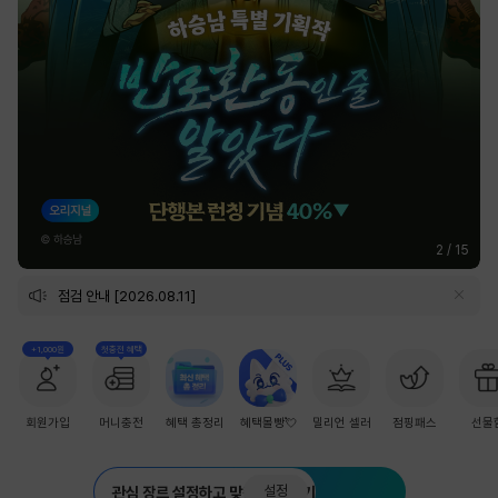
2
/
15
점검 안내 [2026.08.11]
+1,000원
첫충전 혜택
회원가입
머니충전
혜택 총정리
혜택몰빵💘
밀리언 셀러
점핑패스
선물
설정
관심 장르 설정하고 맞춤 추천 받기