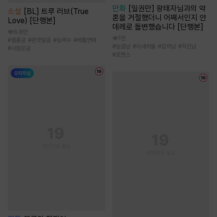
만화
[일권만] 왕태자님과의 약
소설
[BL] 트루 러브(True
혼을 거절했더니 어째서인지 얀
Love) [단행본]
데레로 돌변했습니다 [단행본]
6.8만
1천
#
절륜공
#
존댓말공
#
능력수
#
배틀연애
#
능글남
#
이세계물
#
집착남
#
직진남
#
사랑꾼공
#
로맨스