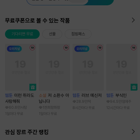
무료쿠폰으로 볼 수 있는 작품
기다리면 무료
선물
점핑패스
웹툰
이런 쥐라도
소설
저 소환수 아
웹툰
러브 메신저
웹툰
부식인
사랑해줘
닙니다
28.9만
딱
94.5만
임애주
60.6만
사탕
1천
희랑화랑
8시간마다 무료
12시간마다 무료
1일마다 무료
1일마다 무료
관심 장르 주간 랭킹