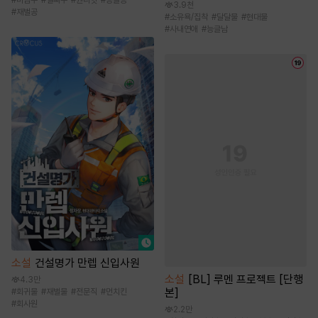
#
미남수
#
얼빠수
#
원나잇
#
능글공
3.9천
#
재벌공
#
소유욕/집착
#
달달물
#
현대물
#
사내연애
#
능글남
소설
건설명가 만렙 신입사원
소설
[BL] 루멘 프로젝트 [단행
4.3만
본]
#
회귀물
#
재벌물
#
전문직
#
먼치킨
#
회사원
2.2만