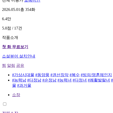
전체 이용가
보헤미안
2026.05.01
총 354화
6.4만
5.0점 / 17건
작품소개
첫 화 무료보기
소설뷰어 설치안내
찜
알림
공유
#가상시대물
#동양풍
#권선징악
#복수
#빙의/영혼체인지
#능력남
#다정남
#순정남
#능력녀
#다정녀
#쾌활발랄녀
물
#과거물
소장