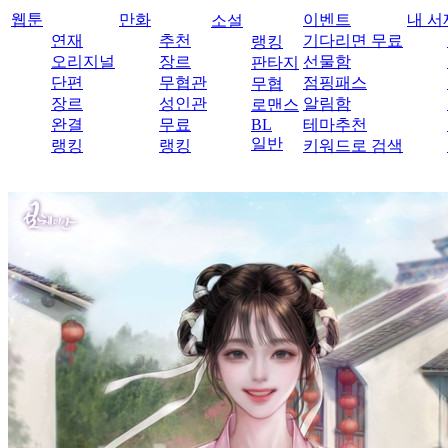
웹툰
만화
이벤트
내 서
소설
연재
추천
기다리면 무료
랭킹
오리지널
장르
선물함
판타지
단편
무협관
점핑패스
무협
장르
성인관
알림함
로맨스
완결
무료
BL
테마추천
일반
랭킹
랭킹
키워드로 검색