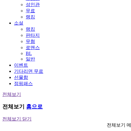
성인관
무료
랭킹
소설
랭킹
판타지
무협
로맨스
BL
일반
이벤트
기다리면 무료
선물함
점핑패스
전체보기
전체보기
홈으로
전체보기 닫기
전체보기 