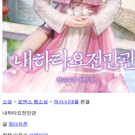
소설
>
로맨스 웹소설
>
역사/시대물
완결
내하타요전만관
글
청다자주