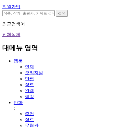
회원가입
검색
최근검색어
전체삭제
대메뉴 영역
웹툰
연재
오리지널
단편
장르
완결
랭킹
만화
;
추천
장르
무협관