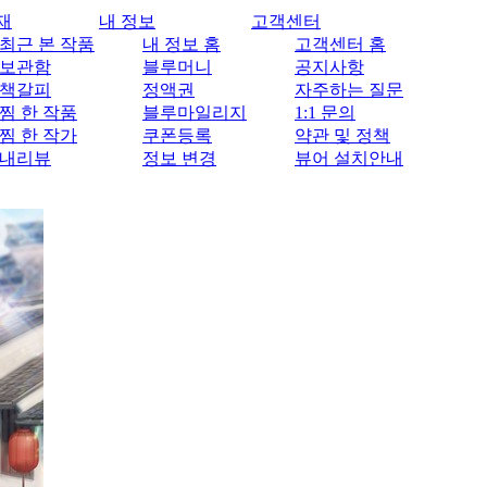
재
내 정보
고객센터
최근 본 작품
내 정보 홈
고객센터 홈
보관함
블루머니
공지사항
책갈피
정액권
자주하는 질문
찜 한 작품
블루마일리지
1:1 문의
찜 한 작가
쿠폰등록
약관 및 정책
내리뷰
정보 변경
뷰어 설치안내