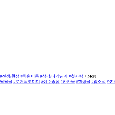
#전생/환생
#차원이동
#삼각/다각관계
#첫사랑
+ More
#달달물
#로맨틱코미디
#여주중심
#잔잔물
#힐링물
#웹소설
#3