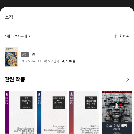
소장
1개
선택 구매
회차순
1권
2026.04.09
· 약 6.3만자
4,500원
관련 작품