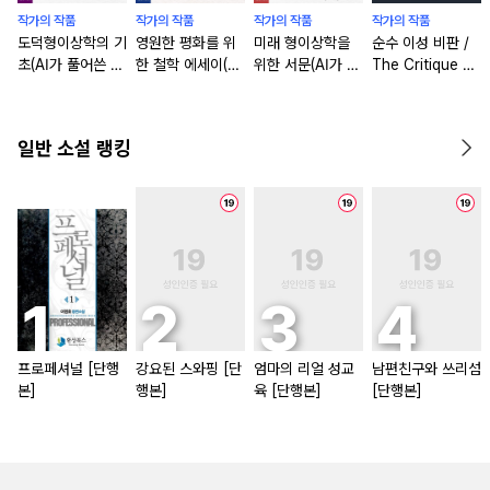
작가의 작품
작가의 작품
작가의 작품
작가의 작품
도덕형이상학의 기
영원한 평화를 위
미래 형이상학을
순수 이성 비판 /
초(AI가 풀어쓴 하
한 철학 에세이(AI
위한 서문(AI가 풀
The Critique of
버드 클래식 총서)
가 풀어쓴 하버드
어쓴 하버드 클래
Pure Reason
[단행본]
클래식 총서) [단
식 총서) [단행본]
(영문판) [단행본]
행본]
일반 소설 랭킹
프로페셔널 [단행
강요된 스와핑 [단
엄마의 리얼 성교
남편친구와 쓰리섬
본]
행본]
육 [단행본]
[단행본]