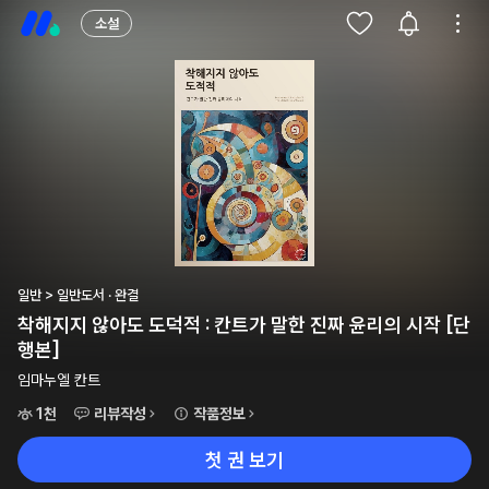
소설
일반 > 일반도서 · 완결
착해지지 않아도 도덕적 : 칸트가 말한 진짜 윤리의 시작 [단
행본]
임마누엘 칸트
1천
리뷰작성
작품정보
첫 권 보기