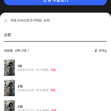
첫 화 무료보기
최대 30000점 추가적립
(~8/9)
소장
155개
선택 구매
회차순
1화
2026.03.25
· 약 1.3천자
무료
2화
2026.03.25
· 약 4.1천자
무료
3화
2026.03.25
· 약 4.4천자
무료