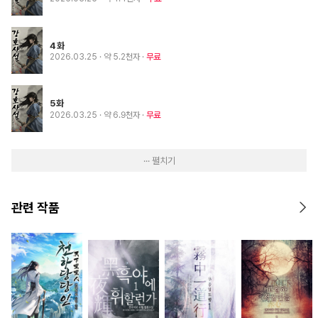
4화
2026.03.25
· 약 5.2천자
무료
5화
2026.03.25
· 약 6.9천자
무료
··· 펼치기
관련 작품