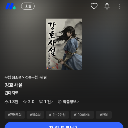
소설
무협 웹소설 > 전통무협 · 완결
강호사설
견마지로
1.3천
2.0
1 건
작품정보
#전통무협
#웹소설
#1만~2만원
#100화이상
#완결