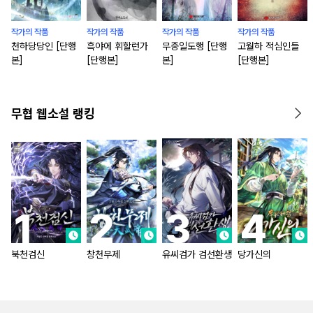
작가의 작품
작가의 작품
작가의 작품
작가의 작품
천하당당인 [단행
흑야에 휘할런가
무중일도행 [단행
고월하 적심인들
본]
[단행본]
본]
[단행본]
무협 웹소설 랭킹
북천검신
창천무제
유씨검가 검선환생
당가신의