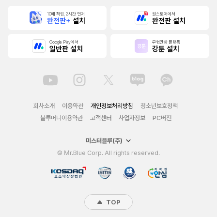
10배 적립, 2시간 먼저
원스토어에서
완전판+
설치
완전판 설치
Google Play에서
무협만화 플랫폼
일반판 설치
강툰 설치
회사소개
이용약관
개인정보처리방침
청소년보호정책
블루머니이용약관
고객센터
사업자정보
PC버전
미스터블루(주)
© Mr.Blue Corp. All rights reserved.
TOP