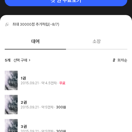
첫 권 무료보기
최대 30000점 추가적립
(~8/7)
대여
소장
5개
선택 구매
회차순
1권
2015.09.21
· 약 4.5만자
무료
2권
2015.09.21
· 약 5만자
300원
3권
2015.09.21
· 약 5만자
300원