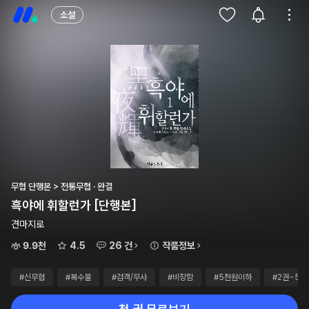
소설
무협 단행본 > 전통무협 · 완결
흑야에 휘할런가 [단행본]
견마지로
9.9천
4.5
26 건
작품정보
#신무협
#복수물
#검객/무사
#비장함
#5천원이하
#2권~5권