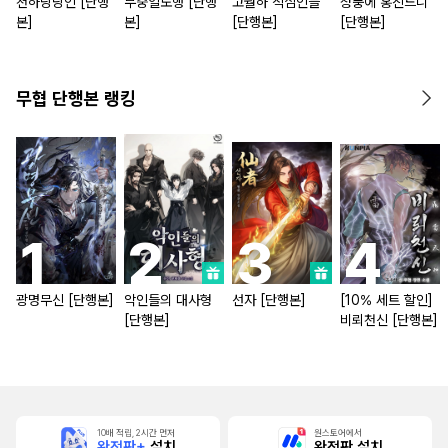
천하당당인 [단행
무중일도행 [단행
고월하 적심인들
청풍에 홍진드니
본]
본]
[단행본]
[단행본]
무협 단행본 랭킹
광명무신 [단행본]
악인들의 대사형
선자 [단행본]
[10% 세트 할인]
[단행본]
비뢰천신 [단행본]
10배 적립, 2시간 먼저
원스토어에서
완전판+
설치
완전판 설치