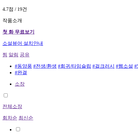
4.7점 / 19건
작품소개
첫 화 무료보기
소설뷰어 설치안내
찜
알림
공유
#동양풍
#전생/환생
#회귀/타임슬립
#걸크러시
#웹소설
#
#완결
소장
전체소장
회차순
최신순