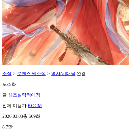
소설
>
로맨스 웹소설
>
역사/시대물
완결
도소화
글
심조실락적애정
전체 이용가
KOCM
2026.03.03
총 569화
8.7만