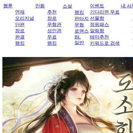
웹툰
만화
이벤트
내 서
소설
연재
추천
기다리면 무료
랭킹
오리지널
장르
선물함
판타지
단편
무협관
점핑패스
무협
장르
성인관
알림함
로맨스
완결
무료
BL
테마추천
일반
랭킹
랭킹
키워드로 검색