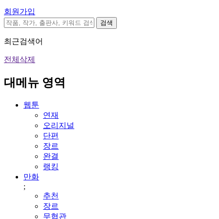
회원가입
검색
최근검색어
전체삭제
대메뉴 영역
웹툰
연재
오리지널
단편
장르
완결
랭킹
만화
;
추천
장르
무협관