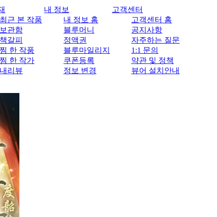
재
내 정보
고객센터
최근 본 작품
내 정보 홈
고객센터 홈
보관함
블루머니
공지사항
책갈피
정액권
자주하는 질문
찜 한 작품
블루마일리지
1:1 문의
찜 한 작가
쿠폰등록
약관 및 정책
내리뷰
정보 변경
뷰어 설치안내