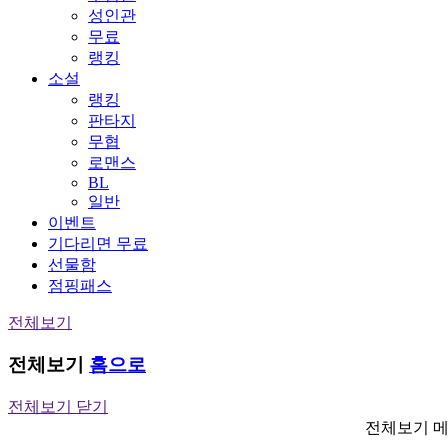
성인관
무료
랭킹
소설
랭킹
판타지
무협
로맨스
BL
일반
이벤트
기다리면 무료
선물함
점핑패스
전체보기
전체보기
홈으로
전체보기 닫기
전체보기 