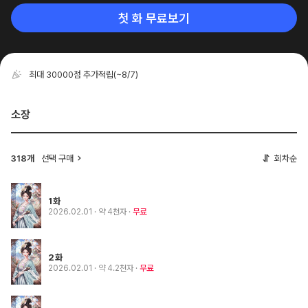
첫 화 무료보기
최대 30000점 추가적립
(~8/7)
소장
318개
선택 구매
회차순
1화
2026.02.01
· 약 4천자
무료
2화
2026.02.01
· 약 4.2천자
무료