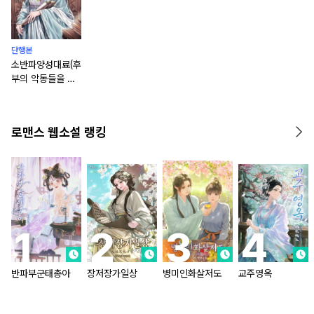
단행본
소반파양성대료(후
부의 악동들을 키
우게 되었습니다)
[단행본]
로맨스 웹소설 랭킹
반파부군태총아
장저장가일상
병미인화살저도
교주영옥