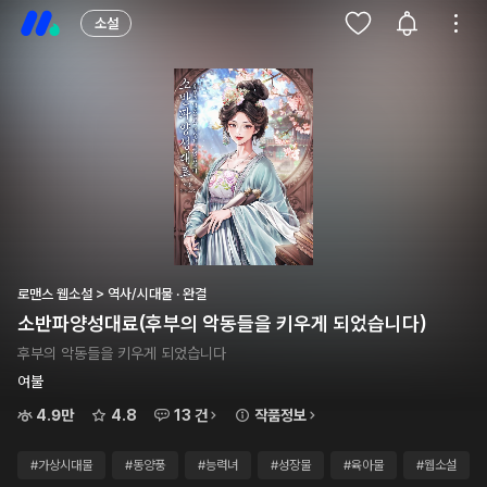
소설
로맨스 웹소설 > 역사/시대물 · 완결
소반파양성대료(후부의 악동들을 키우게 되었습니다)
후부의 악동들을 키우게 되었습니다
여불
4.9만
4.8
13 건
작품정보
#가상시대물
#동양풍
#능력녀
#성장물
#육아물
#웹소설