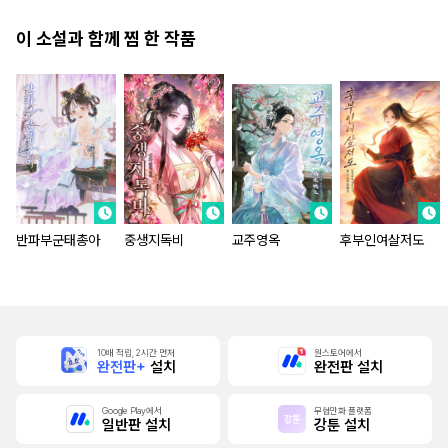
이 소설과 함께 찜 한 작품
반파부군태총아
중생지독비
교주영옥
후부인여살저도
10배 적립, 2시간 먼저
원스토어에서
완전판+
설치
완전판 설치
Google Play에서
무협만화 플랫폼
일반판 설치
강툰 설치