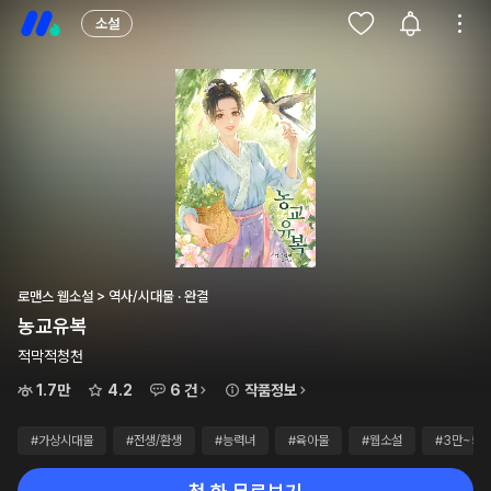
소설
로맨스 웹소설 > 역사/시대물 · 완결
농교유복
적막적청천
1.7만
4.2
6 건
작품정보
#가상시대물
#전생/환생
#능력녀
#육아물
#웹소설
#3만~5