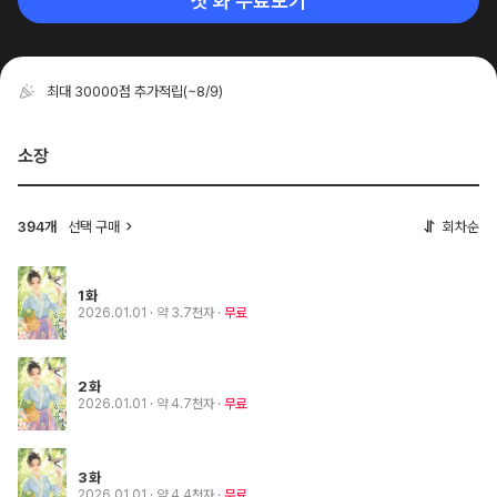
첫 화 무료보기
최대 30000점 추가적립
(~8/9)
소장
선택 구매
회차순
394개
1화
2026.01.01
· 약 3.7천자
무료
2화
2026.01.01
· 약 4.7천자
무료
3화
2026.01.01
· 약 4.4천자
무료