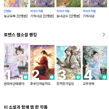
단행본
작가의 작품
작가의 작품
작가의 작품
농교유복 [단행본]
기처사금 [단행본]
농녀금수 [단행본]
기처사금
로맨스 웹소설 랭킹
반파부군태총아
후부인여살저도
장저장가일상
교주영옥
이 소설과 함께 찜 한 작품