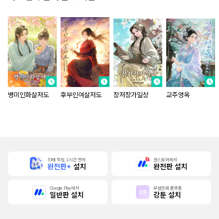
병미인화살저도
후부인여살저도
장저장가일상
교주영옥
10배 적립, 2시간 먼저
원스토어에서
완전판+
설치
완전판 설치
Google Play에서
무협만화 플랫폼
일반판 설치
강툰 설치