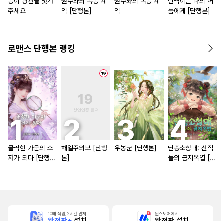
종이 왕관을 벗겨
원수와의 복종 계
원수와의 복종 계
반짝이는 나의 어
주세요
약 [단행본]
약
둠에게 [단행본]
로맨스 단행본 랭킹
몰락한 가문의 소
해일주의보 [단행
우봉군 [단행본]
단총소청매: 산적
저가 되다 [단행
본]
들의 금지옥엽 [단
본]
행본]
10배 적립, 2시간 먼저
원스토어에서
완전판+
설치
완전판 설치