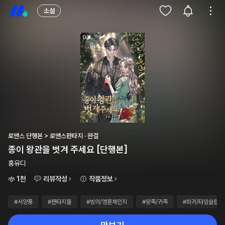
소설
로맨스 단행본 > 로맨스판타지 · 완결
종이 왕관을 벗겨 주세요 [단행본]
홍유디
1천
리뷰작성
작품정보
#서양풍
#판타지물
#빙의/영혼체인지
#왕족/귀족
#회귀/타임슬립