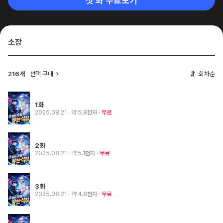
첫 화 무료보기
소장
216개
선택 구매
회차순
1화
2025.08.21
· 약 5.8천자
무료
2화
2025.08.21
· 약 5.1천자
무료
3화
2025.08.21
· 약 4.8천자
무료