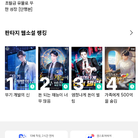
초월급 유물로 무
한 성장 [단행본]
판타지 웹소설 랭킹
무기 개발의 신
돈 되는 재능이 너
엄청나게 돈이 벌
가족에게 500억
무 많음
림
을 숨김
10배 적립, 2시간 먼저
원스토어에서