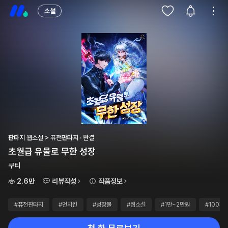
소설
판타지 웹소설 > 퓨전판타지 · 완결
초월급 유물로 무한 성장
쿠티
2.6만
리뷰작성
작품정보
#퓨전판타지
#먼치킨
#성장물
#웹소설
#1만~2만원
#100화