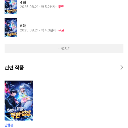
4화
2025.08.21
· 약 5.2천자
무료
5화
2025.08.21
· 약 4.3천자
무료
··· 펼치기
관련 작품
단행본