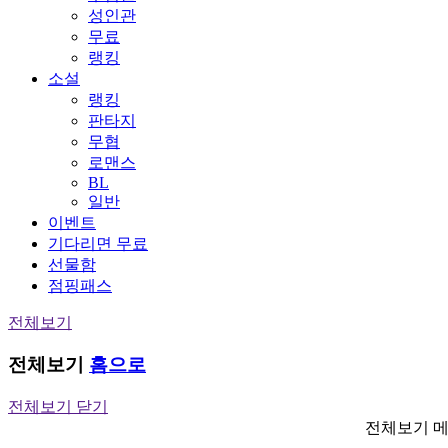
성인관
무료
랭킹
소설
랭킹
판타지
무협
로맨스
BL
일반
이벤트
기다리면 무료
선물함
점핑패스
전체보기
전체보기
홈으로
전체보기 닫기
전체보기 