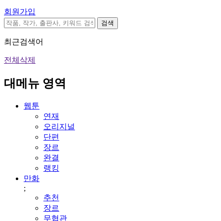
회원가입
검색
최근검색어
전체삭제
대메뉴 영역
웹툰
연재
오리지널
단편
장르
완결
랭킹
만화
;
추천
장르
무협관