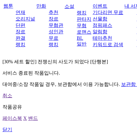
웹툰
만화
이벤트
내 서
소설
연재
추천
기다리면 무료
랭킹
오리지널
장르
선물함
판타지
단편
무협관
점핑패스
무협
장르
성인관
알림함
로맨스
완결
무료
BL
테마추천
일반
랭킹
랭킹
키워드로 검색
[30% 세트 할인] 전쟁신의 사도가 되었다 [단행본]
서비스 종료된 작품입니다.
대여중/소장 작품일 경우, 보관함에서 이용 가능합니다.
보관함
취소
작품공유
페이스북
X
밴드
닫기