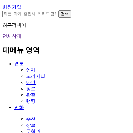
회원가입
검색
최근검색어
전체삭제
대메뉴 영역
웹툰
연재
오리지널
단편
장르
완결
랭킹
만화
;
추천
장르
무협관