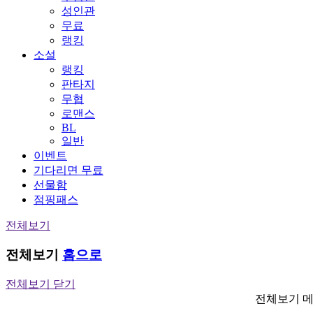
성인관
무료
랭킹
소설
랭킹
판타지
무협
로맨스
BL
일반
이벤트
기다리면 무료
선물함
점핑패스
전체보기
전체보기
홈으로
전체보기 닫기
전체보기 