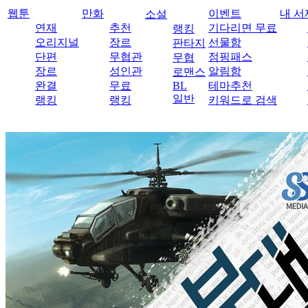
웹툰
만화
이벤트
내 서
소설
연재
추천
기다리면 무료
랭킹
오리지널
장르
선물함
판타지
단편
무협관
점핑패스
무협
장르
성인관
알림함
로맨스
완결
무료
BL
테마추천
일반
랭킹
랭킹
키워드로 검색