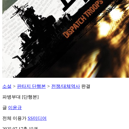
소설
>
판타지 단행본
>
전쟁/대체역사
완결
파병부대 [단행본]
글
이윤규
전체 이용가
SS미디어
2025.07.17
총 15권