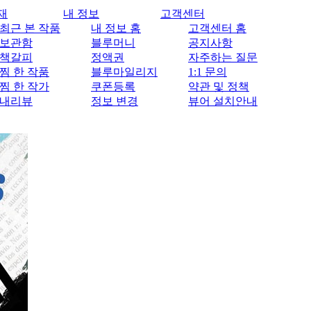
재
내 정보
고객센터
최근 본 작품
내 정보 홈
고객센터 홈
보관함
블루머니
공지사항
책갈피
정액권
자주하는 질문
찜 한 작품
블루마일리지
1:1 문의
찜 한 작가
쿠폰등록
약관 및 정책
내리뷰
정보 변경
뷰어 설치안내