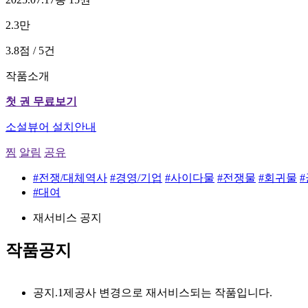
2.3만
3.8점 / 5건
작품소개
첫 권 무료보기
소설뷰어 설치안내
찜
알림
공유
#전쟁/대체역사
#경영/기업
#사이다물
#전쟁물
#회귀물
#대여
재서비스 공지
작품공지
공지.1
제공사 변경으로 재서비스되는 작품입니다.