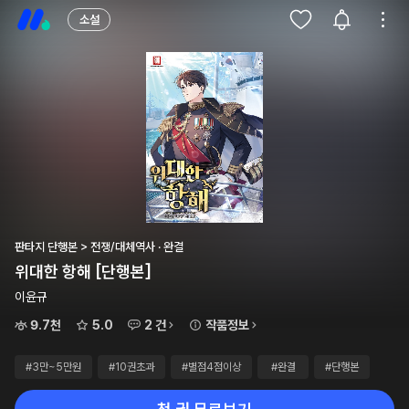
소설
판타지 단행본 > 전쟁/대체역사 · 완결
위대한 항해 [단행본]
이윤규
9.7천
5.0
2 건
작품정보
#3만~5만원
#10권초과
#별점4점이상
#완결
#단행본