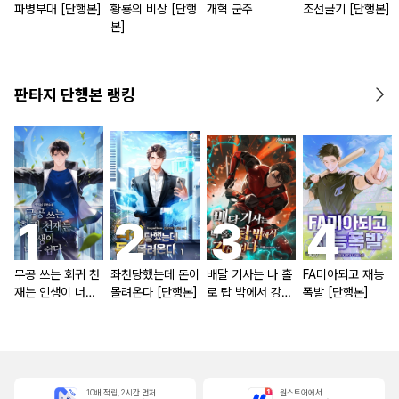
파병부대 [단행본]
황룡의 비상 [단행
개혁 군주
조선굴기 [단행본]
본]
판타지 단행본 랭킹
무공 쓰는 회귀 천
좌천당했는데 돈이
배달 기사는 나 홀
FA미아되고 재능
재는 인생이 너무
몰려온다 [단행본]
로 탑 밖에서 강해
폭발 [단행본]
쉽다 [단행본]
진다 [단행본]
10배 적립, 2시간 먼저
원스토어에서