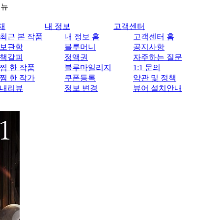
메뉴
재
내 정보
고객센터
최근 본 작품
내 정보 홈
고객센터 홈
보관함
블루머니
공지사항
책갈피
정액권
자주하는 질문
찜 한 작품
블루마일리지
1:1 문의
찜 한 작가
쿠폰등록
약관 및 정책
내리뷰
정보 변경
뷰어 설치안내