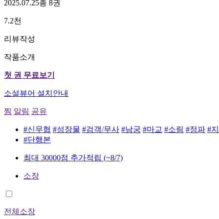
2025.07.25
총 8권
7.2천
리뷰작성
작품소개
첫 권 무료보기
소설뷰어 설치안내
찜
알림
공유
#신무협
#성장물
#검객/무사
#남궁
#마교
#소림
#정파
#
#단행본
최대 30000점 추가적립
(~8/7)
소장
전체소장