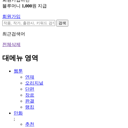
블루머니
1,000
원 지급
회원가입
검색
최근검색어
전체삭제
대메뉴 영역
웹툰
연재
오리지널
단편
장르
완결
랭킹
만화
;
추천