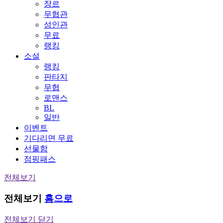
장르
무협관
성인관
무료
랭킹
소설
랭킹
판타지
무협
로맨스
BL
일반
이벤트
기다리면 무료
선물함
점핑패스
전체보기
전체보기
홈으로
전체보기 닫기