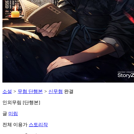
소설
>
무협 단행본
>
신무협
완결
인외무림 [단행본]
글
미립
전체 이용가
스토리작