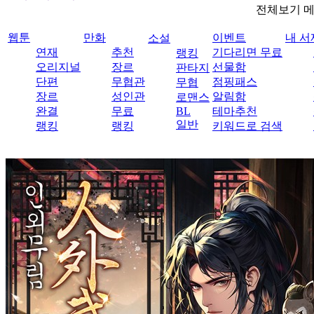
전체보기 
웹툰
만화
이벤트
내 서
소설
연재
추천
기다리면 무료
랭킹
오리지널
장르
선물함
판타지
단편
무협관
점핑패스
무협
장르
성인관
알림함
로맨스
완결
무료
BL
테마추천
일반
랭킹
랭킹
키워드로 검색