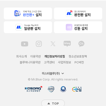
10배 적립, 2시간 먼저
원스토어에서
완전판+
설치
완전판 설치
Google Play에서
무협만화 플랫폼
일반판 설치
강툰 설치
회사소개
이용약관
개인정보처리방침
청소년보호정책
블루머니이용약관
고객센터
사업자정보
PC버전
미스터블루(주)
© Mr.Blue Corp. All rights reserved.
TOP