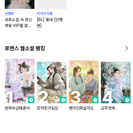
단행본
작가의 작품
공포소설 속 정신
[BL] 돛대 [단행
병동 VIP를 맡았
본]
습니다 [단행본]
로맨스 웹소설 랭킹
반파부군태총아
장저장가일상
병미인화살저도
교주영옥