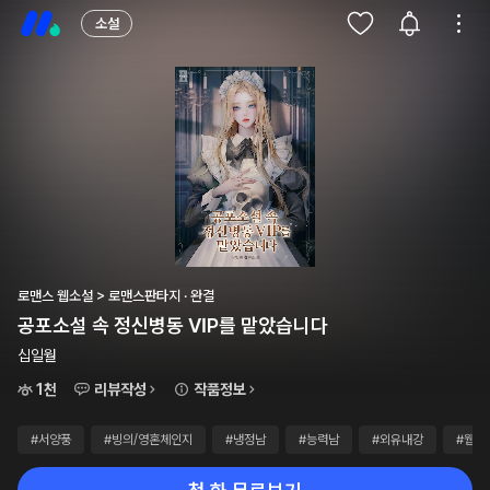
소설
로맨스 웹소설 > 로맨스판타지 · 완결
공포소설 속 정신병동 VIP를 맡았습니다
십일월
1천
리뷰작성
작품정보
#서양풍
#빙의/영혼체인지
#냉정남
#능력남
#외유내강
#웹소