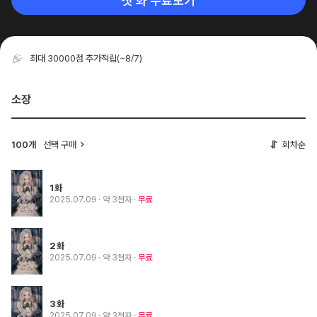
첫 화 무료보기
최대 30000점 추가적립
(~8/7)
소장
100개
선택 구매
회차순
1화
2025.07.09
· 약 3천자
무료
2화
2025.07.09
· 약 3천자
무료
3화
2025.07.09
· 약 3천자
무료