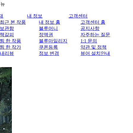
메뉴
재
내 정보
고객센터
최근 본 작품
내 정보 홈
고객센터 홈
보관함
블루머니
공지사항
책갈피
정액권
자주하는 질문
찜 한 작품
블루마일리지
1:1 문의
찜 한 작가
쿠폰등록
약관 및 정책
내리뷰
정보 변경
뷰어 설치안내