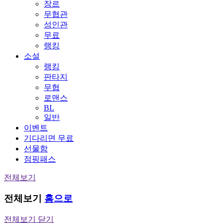
장르
무협관
성인관
무료
랭킹
소설
랭킹
판타지
무협
로맨스
BL
일반
이벤트
기다리면 무료
선물함
점핑패스
전체보기
전체보기
홈으로
전체보기 닫기