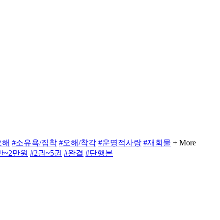
오해
#소유욕/집착
#오해/착각
#운명적사랑
#재회물
+ More
만~2만원
#2권~5권
#완결
#단행본