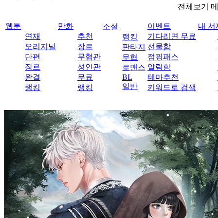
전체보기 
웹툰
만화
이벤트
내 서
소설
연재
추천
기다리면 무료
랭킹
오리지널
장르
선물함
판타지
단편
무협관
점핑패스
무협
장르
성인관
알림함
로맨스
완결
무료
BL
테마추천
일반
랭킹
랭킹
키워드로 검색