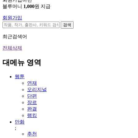
블루머니
1,000
원 지급
회원가입
검색
최근검색어
전체삭제
대메뉴 영역
웹툰
연재
오리지널
단편
장르
완결
랭킹
만화
;
추천