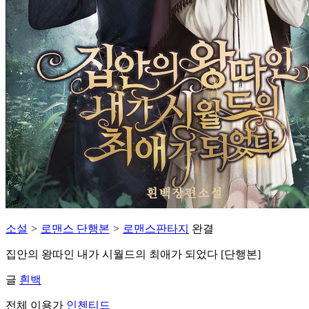
소설
>
로맨스 단행본
>
로맨스판타지
완결
집안의 왕따인 내가 시월드의 최애가 되었다 [단행본]
글
흰백
전체 이용가
인첸티드