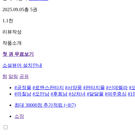
2025.09.05
총 5권
1.1천
리뷰작성
작품소개
첫 권 무료보기
소설뷰어 설치안내
찜
알림
공유
#궁정물
#로맨스판타지
#서양풍
#판타지물
#신데렐라
#
#까칠남
#오만남
#후회남
#상처녀
#달달물
#여주중심
#1
최대 30000점 추가적립
(~8/7)
소장