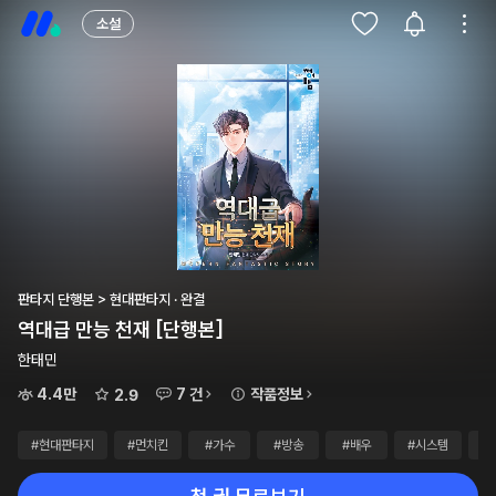
소설
판타지 단행본 > 현대판타지 · 완결
역대급 만능 천재 [단행본]
한태민
4.4만
7 건
작품정보
2.9
#현대판타지
#먼치킨
#가수
#방송
#배우
#시스템
#