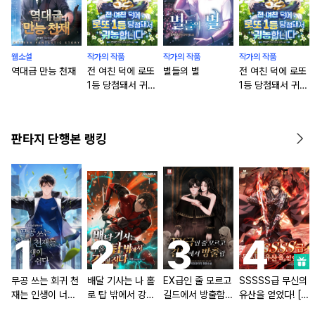
웹소설
작가의 작품
작가의 작품
작가의 작품
역대급 만능 천재
전 여친 덕에 로또
별들의 별
전 여친 덕에 로또
1등 당첨돼서 귀농
1등 당첨돼서 귀농
합니다 [단행본]
합니다
판타지 단행본 랭킹
무공 쓰는 회귀 천
배달 기사는 나 홀
EX급인 줄 모르고
SSSSS급 무신의
재는 인생이 너무
로 탑 밖에서 강해
길드에서 방출함
유산을 얻었다! [단
쉽다 [단행본]
진다 [단행본]
[단행본]
행본]