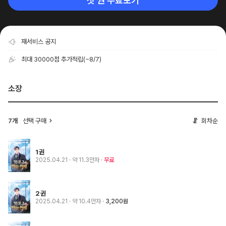
첫 권 무료보기
재서비스 공지
최대 30000점 추가적립
(~8/7)
소장
7개
선택 구매
회차순
1권
2025.04.21
· 약 11.3만자
무료
2권
2025.04.21
· 약 10.4만자
3,200원