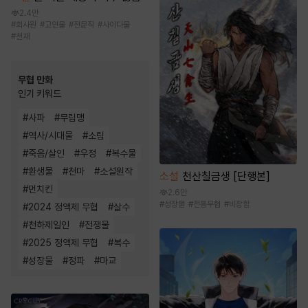
2.4만
#
회사원
#
고인물
#
전문직
#
사이다물
#
천재
무협 만화
인기 키워드
#
사파
#
무림맹
#
역사/시대물
#
소림
#
죽음/살인
#
우정
#
복수물
#
환생물
#
천마
#
소설원작
소설
천산칠금생 [단행본]
#
먼치킨
2.6만
#
성장물
#
전통무협
#
비장함
#
2024 정액제 무협
#
살수
#
천하제일인
#
전쟁물
#
2025 정액제 무협
#
복수
#
성장물
#
정파
#
마교