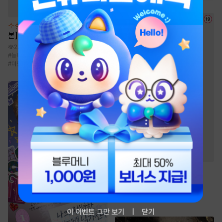
소설
[BL] 루멘 프로젝트 [단행
본]
2.2만
#
능력수
#
애절물
#
피폐물
#
외유내강수
#
미인수
웹툰
순정 테러리즘
58.4만
#
첫경험
#
문란공
#
삼각관계
#
후회공
#
쓰레기공
이 이벤트 그만 보기
닫기