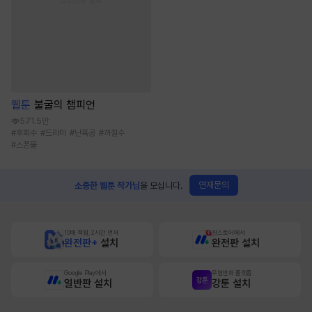
웹툰
불굴의 챔피언
571.5만
#
후회수
#
드라마
#
난폭공
#
까칠수
#
스폰물
연재문의
소중한 웹툰 작가님
을 모십니다.
10배 적립, 2시간 먼저
원스토어에서
완전판+
설치
완전판 설치
Google Play에서
무협만화 플랫폼
일반판 설치
강툰 설치