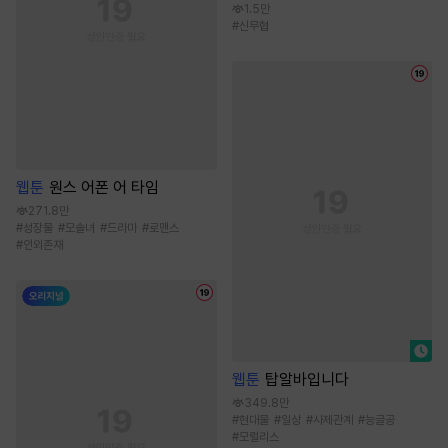
1.5만
#
신무협
웹툰
원스 어폰 어 타임
271.8만
#
성장물
#
모솔녀
#
드라마
#
로맨스
#
인외존재
웹툰
탑알바입니다
349.8만
#
현대물
#
일상
#
사제관계
#
능글공
#
모럴리스