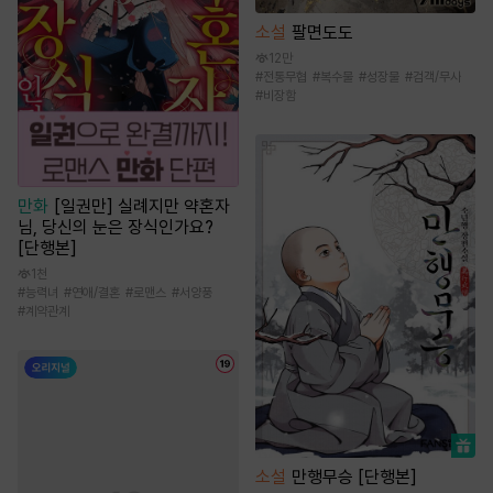
소설
팔면도도
12만
#
전통무협
#
복수물
#
성장물
#
검객/무사
#
비장함
만화
[일권만] 실례지만 약혼자
님, 당신의 눈은 장식인가요?
[단행본]
1천
#
능력녀
#
연애/결혼
#
로맨스
#
서양풍
#
계약관계
소설
만행무승 [단행본]