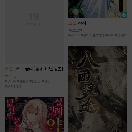
소설
장적
22.2만
#
무심녀
#
계략녀
#
능력남
#
복수
#
궁정물
소설
[BL] 금리(金利) [단행본]
2.3만
#
상처수
#
절륜공
#
헌신공
#
강공
#
3인칭시점