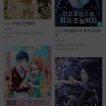
소설
가권신 [단행본]
1.2만
소설
아포칼립스의 회귀 초능력
#
첫사랑
#
다정녀
#
능력남
#
달달물
자
#
능력녀
4.2만
#
좀비물
#
생존물
#
현대판타지
#
아포칼립스
#
먼치킨