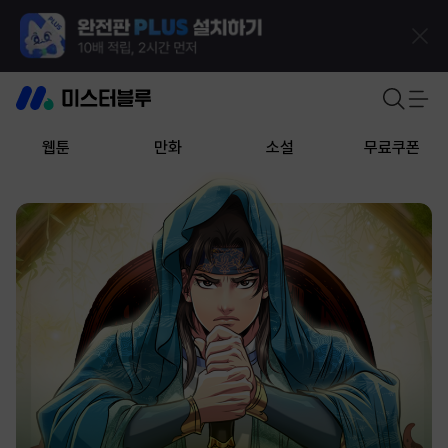
웹툰
만화
소설
무료쿠폰