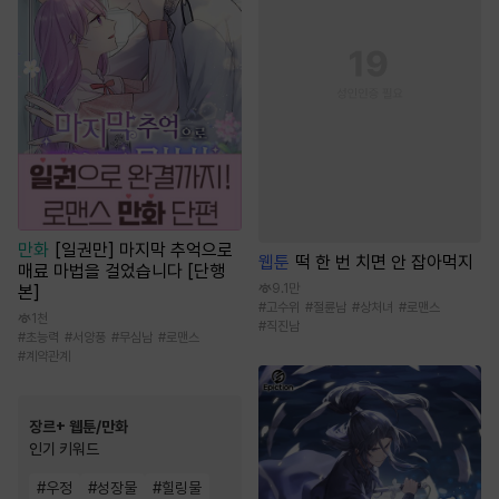
만화
[일권만] 마지막 추억으로
웹툰
떡 한 번 치면 안 잡아먹지
매료 마법을 걸었습니다 [단행
9.1만
본]
#
고수위
#
절륜남
#
상처녀
#
로맨스
1천
#
직진남
#
초능력
#
서양풍
#
무심남
#
로맨스
#
계약관계
장르+ 웹툰/만화
인기 키워드
#
우정
#
성장물
#
힐링물