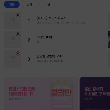
웹툰
만화
소설
[성비단] 무단사정금지
1
마규식, 피상구, 진월, 테리야끼, 오프카, 뚱개
캐비넷 메이드
2
필구
언모럴 로맨틱 코미디
3
가감 / 쌔우, (원작)곽겨자