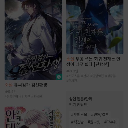
소설
무공 쓰는 회귀 천재는 인
생이 너무 쉽다 [단행본]
3.3만
#
스포츠물
#
천재
#
인생역전
#
성장물
#
먼치킨
소설
유씨검가 검선환생
5.4만
#
전통무협
#
먼치킨
#
환생물
성인 웹툰/만화
인기 키워드
#
오피스물
#
연애/결혼
#
직진남
#
원나잇
#
고수위