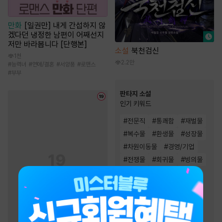
만화
[일권만] 내게 간섭하지 않
겠다던 냉정한 남편이 어째선지
저만 바라봅니다 [단행본]
소설
북천검신
1천
2.2만
#
능력녀
#
연애/결혼
#
서양풍
#
로맨스
#
부부
판타지 소설
인기 키워드
#
전문직
#
통쾌함
#
재벌물
#
복수물
#
환생물
#
성장물
#
차원이동물
#
경영/기업
#
전쟁물
#
회귀물
#
빙의물
#
비장함
#
이능력
#
스포츠물
#
생존물
#
시스템
#
유쾌함
#
천재
#
게임시스템
#
먼치킨