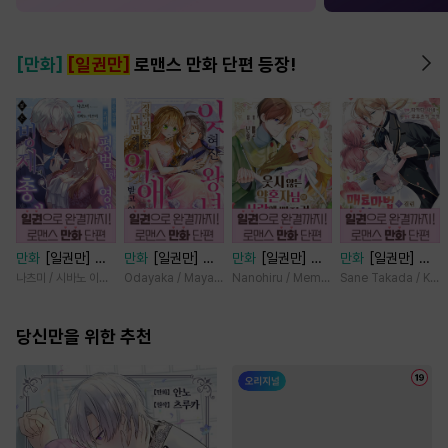
[만화]
[일권만]
로맨스 만화 단편 등장!
만화
[일권만] 모
만화
[일권만] 잊
만화
[일권만] 웃
만화
[일권만] 매
든 것을 포기한 평
혀진 왕녀지만 정
지 않는 약혼자님
료 마법에 걸린 척
나츠미 / 시바노 이즈미
Odayaka / Maya Koike
Nanohiru / Memeko
Sane Takada / Koki
범한 영애는 젊은
략결혼 한 남편에
이 사랑에 빠진 건
했더니 냉담했던
빙제의 총애를 받
게 익애받고 있습
변장한 저인 것 같
약혼자가 맹목적인
는다 [단행본]
당신만을 위한 추천
니다 [단행본]
습니다 [단행본]
사랑꾼이 되었습니
다 [단행본]