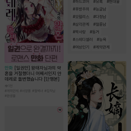
#
하드코어
#
유혹
#
현대물
#
후방주의
#
능글남
#
모럴리스
#
다정남
#
삼각관계
#
절륜남
#
짝사랑
#
동거
#
스테디셀러
#
능욕
#
여성인기
#
계약관계
만화
[일권만] 왕태자님과의 약
혼을 거절했더니 어째서인지 얀
데레로 돌변했습니다 [단행본]
1천
#
계약관계
#
서양풍
#
철벽녀
#
집착남
#
환생물