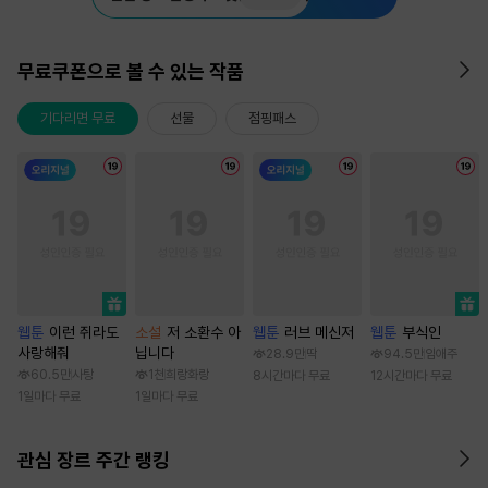
무료쿠폰으로 볼 수 있는 작품
기다리면 무료
선물
점핑패스
웹툰
이런 쥐라도
소설
저 소환수 아
웹툰
러브 메신저
웹툰
부식인
사랑해줘
닙니다
28.9만
딱
94.5만
임애주
60.5만
사탕
1천
희랑화랑
8시간마다 무료
12시간마다 무료
1일마다 무료
1일마다 무료
관심 장르 주간 랭킹