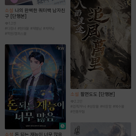
소설
나의 완벽한 쿼터백 남자친
구 [단행본]
1.2천
#
다정녀
#
현대물
#
재벌남
#
계략남
#
학원/캠퍼스물
소설
팔면도도 [단행본]
2.2만
#
검객/무사
#
성장물
#
비장함
#
복수물
#
전통무협
소설
돈 되는 재능이 너무 많음