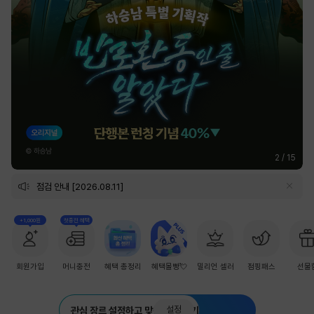
2
/
15
점검 안내 [2026.08.11]
+1,000원
첫충전 혜택
회원가입
머니충전
혜택 총정리
혜택몰빵💘
밀리언 셀러
점핑패스
선물
설정
관심 장르 설정하고 맞춤 추천 받기