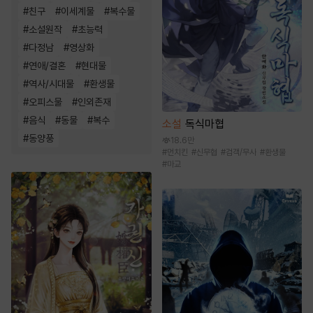
#
친구
#
이세계물
#
복수물
#
소설원작
#
초능력
#
다정남
#
영상화
#
연애/결혼
#
현대물
#
역사/시대물
#
환생물
#
오피스물
#
인외존재
#
음식
#
동물
#
복수
소설
독식마협
#
동양풍
18.6만
#
먼치킨
#
신무협
#
검객/무사
#
환생물
#
마교