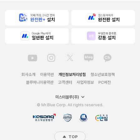
10배 적립, 2시간 먼저
원스토어에서
완전판+
설치
완전판 설치
Google Play에서
무협만화 플랫폼
일반판 설치
강툰 설치
회사소개
이용약관
개인정보처리방침
청소년보호정책
블루머니이용약관
고객센터
사업자정보
PC버전
미스터블루(주)
© Mr.Blue Corp. All rights reserved.
TOP