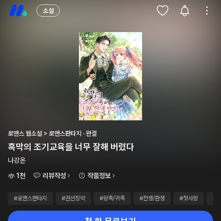
소설
로맨스 웹소설 > 로맨스판타지 · 완결
흑막의 조기교육을 너무 잘해 버렸다
나강온
1천
리뷰작성
작품정보
#로맨스판타지
#권선징악
#왕족/귀족
#전생/환생
#첫사랑
#