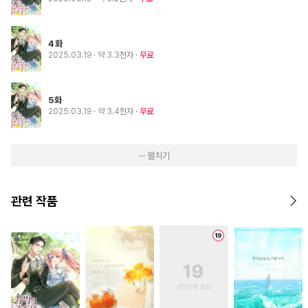
4화
2025.03.19
· 약 3.3천자
무료
5화
2025.03.19
· 약 3.4천자
무료
··· 펼치기
관련 작품