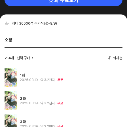
첫 화 무료보기
최대 30000점 추가적립
(~8/9)
소장
214개
선택 구매
회차순
1화
2025.03.19
· 약 3.2천자
무료
2화
2025.03.19
· 약 3.2천자
무료
3화
2025.03.19
· 약 3.2천자
무료