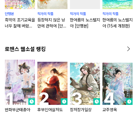
단행본
작가의 작품
작가의 작품
작가의 작품
흑막의 조기교육을
등장하지 않은 낭
한여름의 노스텔지
한여름의 노스텔지
너무 잘해 버렸다
만에 관하여 [단행
아 [단행본]
아 (15세 개정판)
[단행본]
본]
로맨스 웹소설 랭킹
반파부군태총아
후부인여살저도
장저장가일상
교주영옥