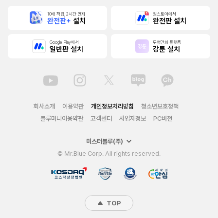
10배 적립, 2시간 먼저
원스토어에서
완전판+
설치
완전판 설치
Google Play에서
무협만화 플랫폼
일반판 설치
강툰 설치
회사소개
이용약관
개인정보처리방침
청소년보호정책
블루머니이용약관
고객센터
사업자정보
PC버전
미스터블루(주)
© Mr.Blue Corp. All rights reserved.
TOP