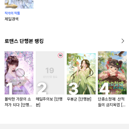
작가의 작품
제일경색
로맨스 단행본 랭킹
몰락한 가문의 소
해일주의보 [단행
우봉군 [단행본]
단총소청매: 산적
저가 되다 [단행
본]
들의 금지옥엽 [단
본]
행본]