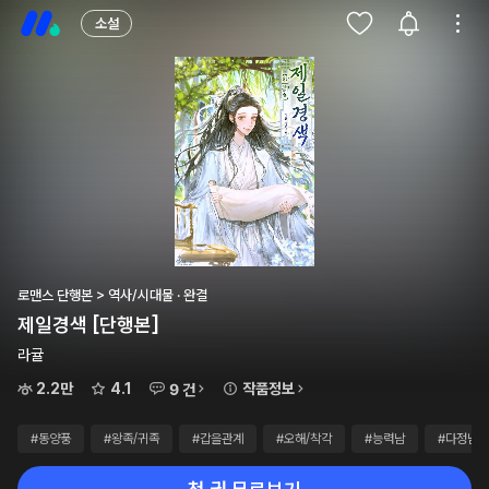
소설
로맨스 단행본 > 역사/시대물 · 완결
제일경색 [단행본]
라귤
2.2만
4.1
작품정보
9 건
#동양풍
#왕족/귀족
#갑을관계
#오해/착각
#능력남
#다정남