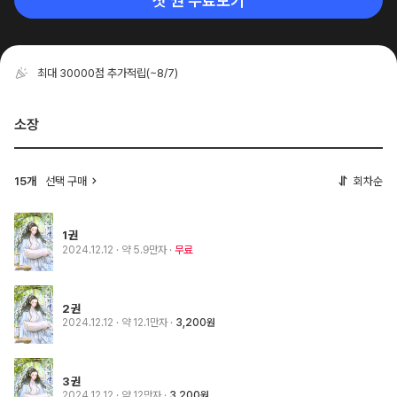
첫 권 무료보기
최대 30000점 추가적립
(~8/7)
소장
15개
선택 구매
회차순
1권
2024.12.12
· 약 5.9만자
무료
2권
2024.12.12
· 약 12.1만자
3,200원
3권
2024.12.12
· 약 12만자
3,200원