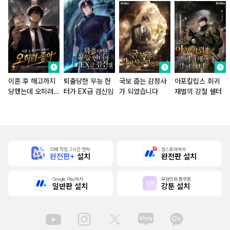
이혼 후 해고까지
퇴출당한 무능 헌
국보 줍는 감정사
아포칼립스 회귀
당했는데 오히려
터가 EX급 검신임
가 되었습니다
재벌의 강철 쉘터
좋아
10배 적립, 2시간 먼저
원스토어에서
완전판+
설치
완전판 설치
Google Play에서
무협만화 플랫폼
일반판 설치
강툰 설치