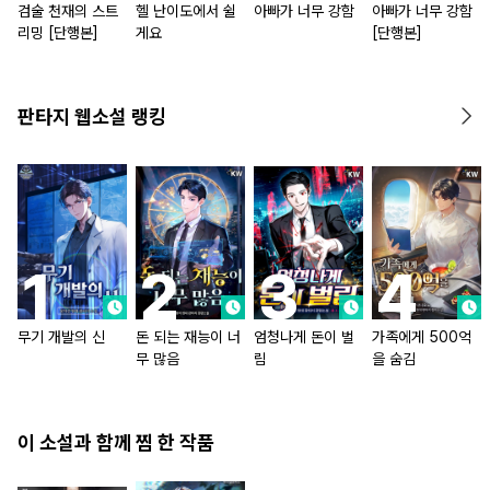
검술 천재의 스트
헬 난이도에서 쉴
아빠가 너무 강함
아빠가 너무 강함
리밍 [단행본]
게요
[단행본]
판타지 웹소설 랭킹
무기 개발의 신
돈 되는 재능이 너
엄청나게 돈이 벌
가족에게 500억
무 많음
림
을 숨김
이 소설과 함께 찜 한 작품