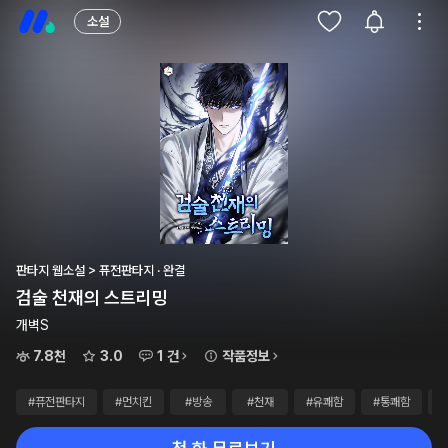
소설
판타지 웹소설 > 퓨전판타지 · 완결
검술 천재의 스트리밍
개벽S
7.8천
3.0
1 건
작품정보
#퓨전판타지
#먼치킨
#방송
#천재
#유쾌함
#통쾌함