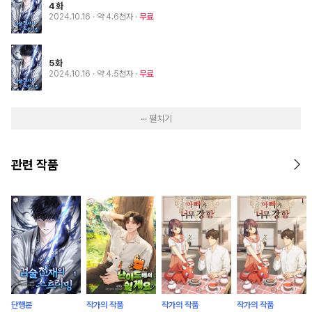
4화
2024.10.16
· 약 4.6천자
무료
5화
2024.10.16
· 약 4.5천자
무료
··· 펼치기
관련 작품
단행본
작가의 작품
작가의 작품
작가의 작품