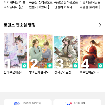
아기 황녀님의 통
폭군을 집착공으로
폭군을 집착공으로
악당 대공녀님은
역사입니다 [단행
만들어 버렸다 [단
만들어 버렸다
파혼을 싫어해! [단
본]
행본]
행본]
로맨스 웹소설 랭킹
반파부군태총아
병미인화살저도
장저장가일상
후부인여살저도
10배 적립, 2시간 먼저
원스토어에서