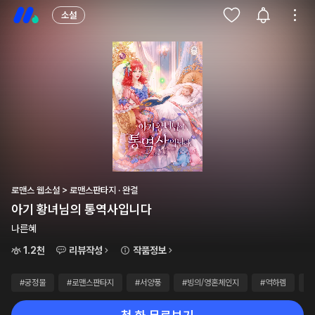
소설
로맨스 웹소설 > 로맨스판타지 · 완결
아기 황녀님의 통역사입니다
나른혜
1.2천
리뷰작성
작품정보
#궁정물
#로맨스판타지
#서양풍
#빙의/영혼체인지
#역하렘
#