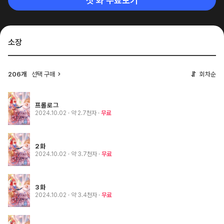
첫 화 무료보기
소장
206개
선택 구매
회차순
프롤로그
2024.10.02
· 약 2.7천자
무료
2화
2024.10.02
· 약 3.7천자
무료
3화
2024.10.02
· 약 3.4천자
무료