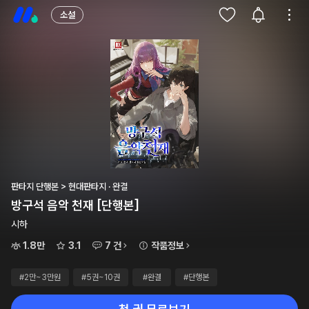
소설
판타지 단행본 > 현대판타지 · 완결
방구석 음악 천재 [단행본]
시하
1.8만
3.1
7 건
작품정보
#2만~3만원
#5권~10권
#완결
#단행본