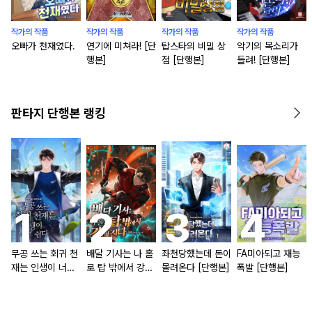
작가의 작품
작가의 작품
작가의 작품
작가의 작품
오빠가 천재였다.
연기에 미쳐라! [단
탑스타의 비밀 상
악기의 목소리가
행본]
점 [단행본]
들려! [단행본]
판타지 단행본 랭킹
무공 쓰는 회귀 천
배달 기사는 나 홀
좌천당했는데 돈이
FA미아되고 재능
재는 인생이 너무
로 탑 밖에서 강해
몰려온다 [단행본]
폭발 [단행본]
쉽다 [단행본]
진다 [단행본]