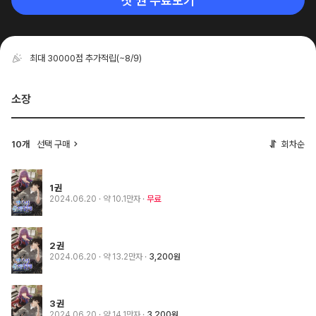
첫 권 무료보기
최대 30000점 추가적립
(~8/9)
소장
10개
선택 구매
회차순
1권
2024.06.20
· 약 10.1만자
무료
2권
2024.06.20
· 약 13.2만자
3,200원
3권
2024.06.20
· 약 14.1만자
3,200원