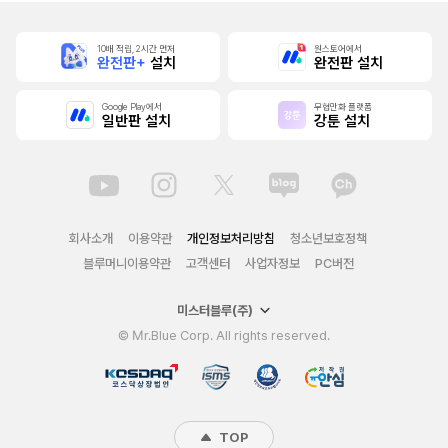
10배 적립, 2시간 먼저
원스토어에서
완전판+
설치
완전판 설치
Google Play에서
무협만화 플랫폼
일반판 설치
강툰 설치
회사소개
이용약관
개인정보처리방침
청소년보호정책
블루머니이용약관
고객센터
사업자정보
PC버전
미스터블루(주)
© Mr.Blue Corp. All rights reserved.
TOP