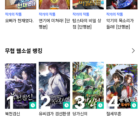
작가의 작품
작가의 작품
작가의 작품
작가의 작품
오빠가 천재였다.
연기에 미쳐라! [단
탑스타의 비밀 상
악기의 목소리가
행본]
점 [단행본]
들려! [단행본]
무협 웹소설 랭킹
북천검신
유씨검가 검선환생
당가신의
절세무혼