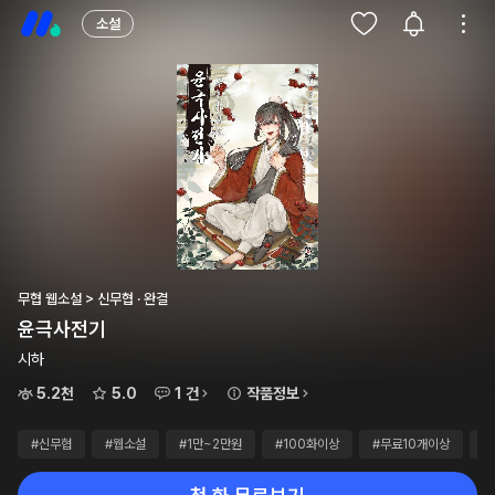
소설
무협 웹소설 > 신무협 · 완결
윤극사전기
시하
5.2천
5.0
1 건
작품정보
#신무협
#웹소설
#1만~2만원
#100화이상
#무료10개이상
#