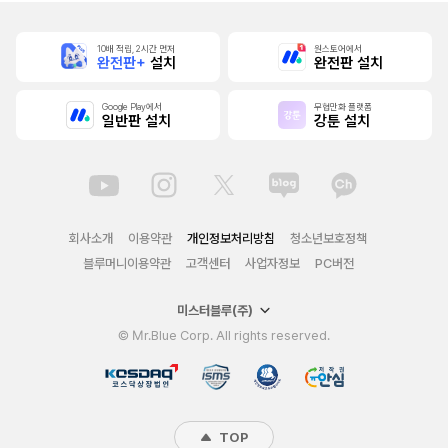
10배 적립, 2시간 먼저
원스토어에서
완전판+
설치
완전판 설치
Google Play에서
무협만화 플랫폼
일반판 설치
강툰 설치
회사소개
이용약관
개인정보처리방침
청소년보호정책
블루머니이용약관
고객센터
사업자정보
PC버전
미스터블루(주)
© Mr.Blue Corp. All rights reserved.
TOP