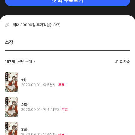
첫 화 무료보기
최대 30000점 추가적립
(~8/7)
소장
선택 구매
회차순
197개
1화
2020.09.01
· 약 5천자
무료
2화
2020.09.01
· 약 4.4천자
무료
3화
2020.09.01
· 약 4천자
무료