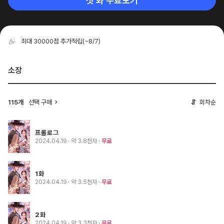
첫 화 무료보기
최대 30000점 추가적립
(~8/7)
소장
115개
선택 구매
회차순
프롤로그
2024.04.19
· 약 3.8천자
무료
1화
2024.04.19
· 약 3.5천자
무료
2화
2024.04.19
· 약 3.3천자
무료