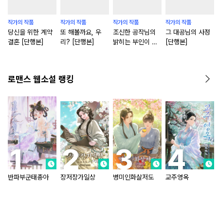
작가의 작품
작가의 작품
작가의 작품
작가의 작품
당신을 위한 계약
또 해볼까요, 우
조신한 공작님의
그 대공님의 사정
결혼 [단행본]
리? [단행본]
밝히는 부인이 되
[단행본]
었습니다 [단행본]
로맨스 웹소설 랭킹
반파부군태총아
장저장가일상
병미인화살저도
교주영옥