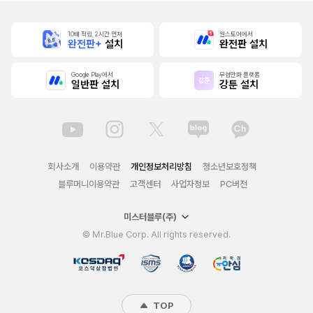
10배 적립, 2시간 먼저
원스토어에서
완전판+
설치
완전판 설치
Google Play에서
무협만화 플랫폼
일반판 설치
강툰 설치
회사소개
이용약관
개인정보처리방침
청소년보호정책
블루머니이용약관
고객센터
사업자정보
PC버전
미스터블루(주)
© Mr.Blue Corp. All rights reserved.
TOP