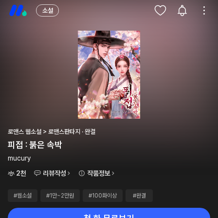
소설
로맨스 웹소설 > 로맨스판타지 · 완결
피접 : 붉은 속박
mucury
2천
리뷰작성
작품정보
#웹소설
#1만~2만원
#100화이상
#완결