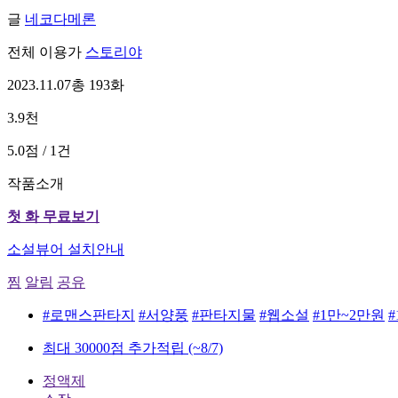
글
네코다메론
전체 이용가
스토리야
2023.11.07
총 193화
3.9천
5.0점 / 1건
작품소개
첫 화 무료보기
소설뷰어 설치안내
찜
알림
공유
#로맨스판타지
#서양풍
#판타지물
#웹소설
#1만~2만원
최대 30000점 추가적립
(~8/7)
정액제