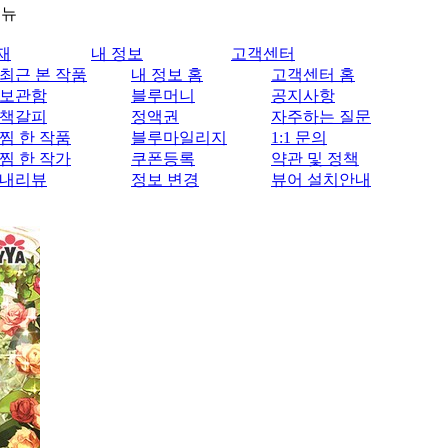
메뉴
재
내 정보
고객센터
최근 본 작품
내 정보 홈
고객센터 홈
보관함
블루머니
공지사항
책갈피
정액권
자주하는 질문
찜 한 작품
블루마일리지
1:1 문의
찜 한 작가
쿠폰등록
약관 및 정책
내리뷰
정보 변경
뷰어 설치안내