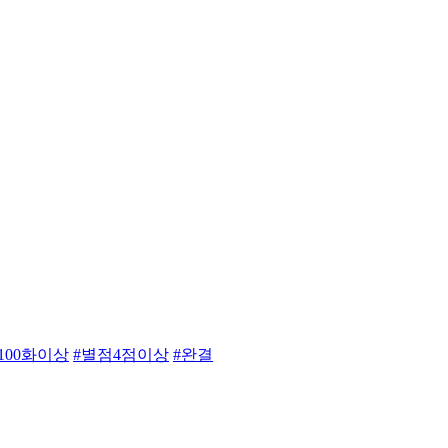
#100화이상
#별점4점이상
#완결