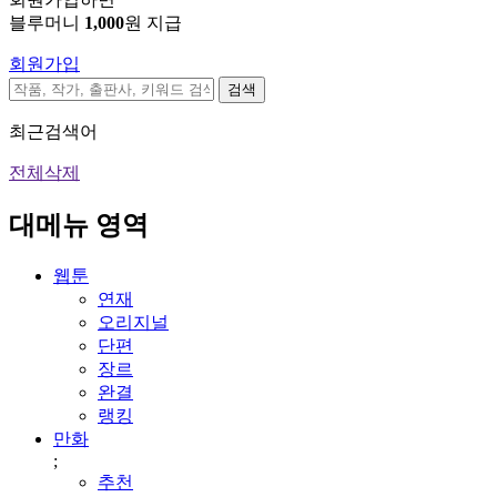
블루머니
1,000
원 지급
회원가입
검색
최근검색어
전체삭제
대메뉴 영역
웹툰
연재
오리지널
단편
장르
완결
랭킹
만화
;
추천