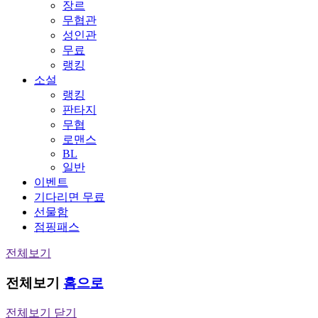
장르
무협관
성인관
무료
랭킹
소설
랭킹
판타지
무협
로맨스
BL
일반
이벤트
기다리면 무료
선물함
점핑패스
전체보기
전체보기
홈으로
전체보기 닫기