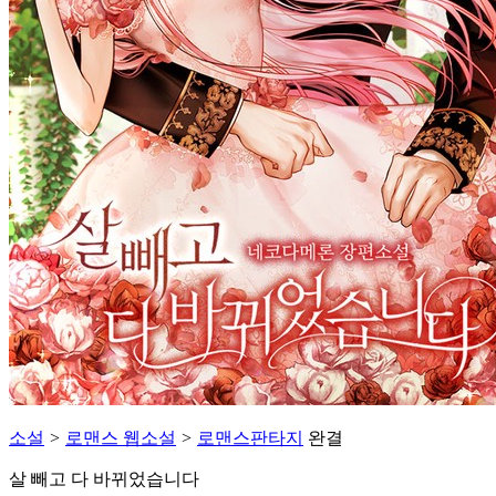
소설
>
로맨스 웹소설
>
로맨스판타지
완결
살 빼고 다 바뀌었습니다