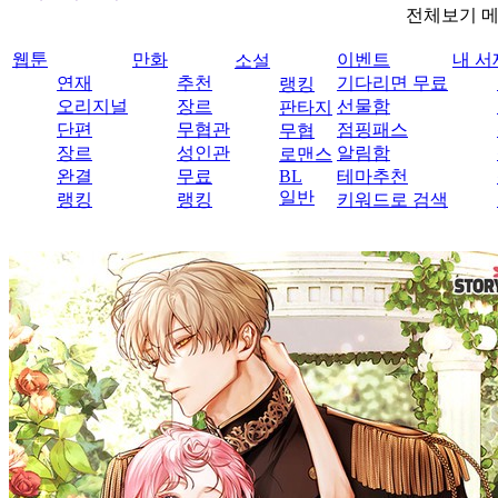
전체보기 
웹툰
만화
이벤트
내 서
소설
연재
추천
기다리면 무료
랭킹
오리지널
장르
선물함
판타지
단편
무협관
점핑패스
무협
장르
성인관
알림함
로맨스
완결
무료
BL
테마추천
일반
랭킹
랭킹
키워드로 검색