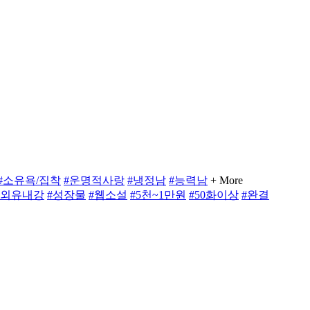
#소유욕/집착
#운명적사랑
#냉정남
#능력남
+ More
#외유내강
#성장물
#웹소설
#5천~1만원
#50화이상
#완결