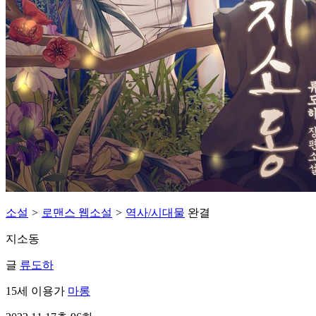
소설
>
로맨스 웹소설
>
역사/시대물
완결
지소동
글
류도하
15세 이용가
마롱