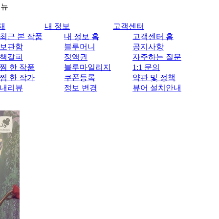
메뉴
재
내 정보
고객센터
최근 본 작품
내 정보 홈
고객센터 홈
보관함
블루머니
공지사항
책갈피
정액권
자주하는 질문
찜 한 작품
블루마일리지
1:1 문의
찜 한 작가
쿠폰등록
약관 및 정책
내리뷰
정보 변경
뷰어 설치안내