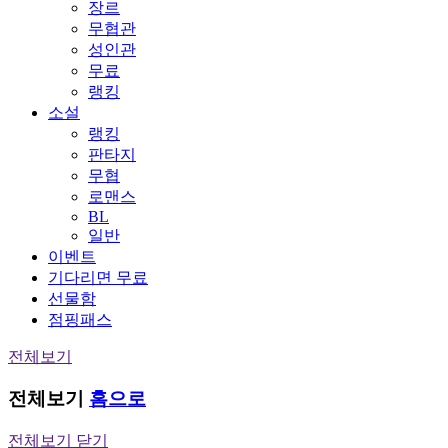
장르
무협관
성인관
무료
랭킹
소설
랭킹
판타지
무협
로맨스
BL
일반
이벤트
기다리면 무료
선물함
점핑패스
전체보기
전체보기
홈으로
전체보기 닫기