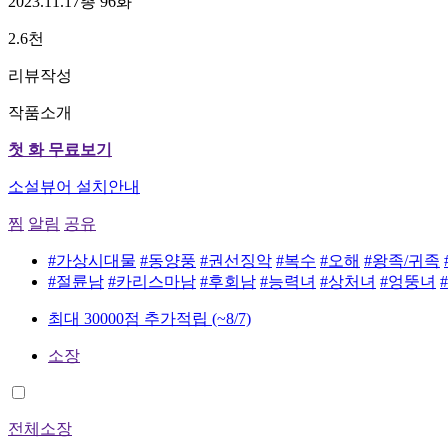
2023.11.17
총 96화
2.6천
리뷰작성
작품소개
첫 화 무료보기
소설뷰어 설치안내
찜
알림
공유
#가상시대물
#동양풍
#권선징악
#복수
#오해
#왕족/귀족
#절륜남
#카리스마남
#후회남
#능력녀
#상처녀
#엉뚱녀
최대 30000점 추가적립
(~8/7)
소장
전체소장