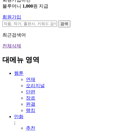
블루머니
1,000
원 지급
회원가입
검색
최근검색어
전체삭제
대메뉴 영역
웹툰
연재
오리지널
단편
장르
완결
랭킹
만화
;
추천