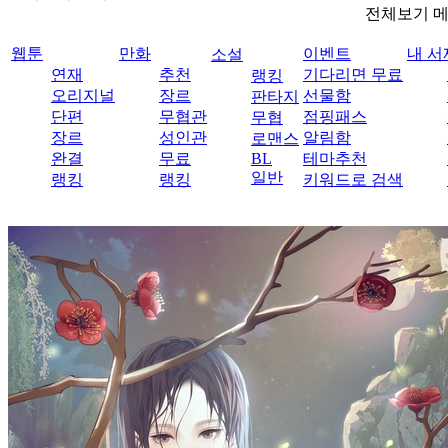
전체보기 
웹툰
만화
이벤트
내 서
소설
연재
추천
기다리면 무료
랭킹
오리지널
장르
선물함
판타지
단편
무협관
점핑패스
무협
장르
성인관
알림함
로맨스
완결
무료
BL
테마추천
일반
랭킹
랭킹
키워드로 검색