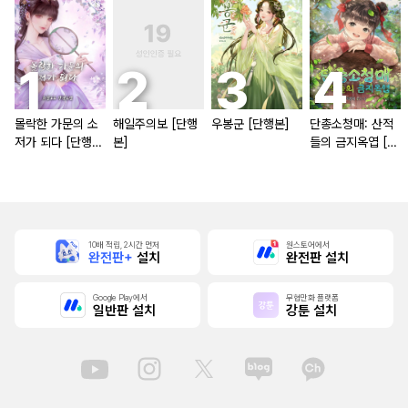
몰락한 가문의 소
해일주의보 [단행
우봉군 [단행본]
단총소청매: 산적
저가 되다 [단행
본]
들의 금지옥엽 [단
본]
행본]
10배 적립, 2시간 먼저
원스토어에서
완전판+
설치
완전판 설치
Google Play에서
무협만화 플랫폼
일반판 설치
강툰 설치