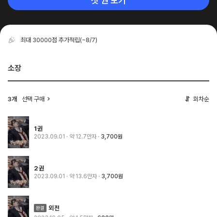
첫 권 보기
최대 30000점 추가적립
(~8/7)
소장
3개
선택 구매
회차순
1권
2023.09.01
· 약 12.7만자
3,700원
2권
2023.09.01
· 약 13.6만자
3,700원
외전