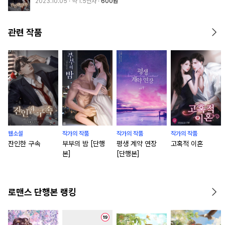
2023.10.05
· 약 1.5만자
600원
관련 작품
웹소설
작가의 작품
작가의 작품
작가의 작품
잔인한 구속
부부의 밤 [단행
평생 계약 연장
고혹적 이혼
본]
[단행본]
로맨스 단행본 랭킹