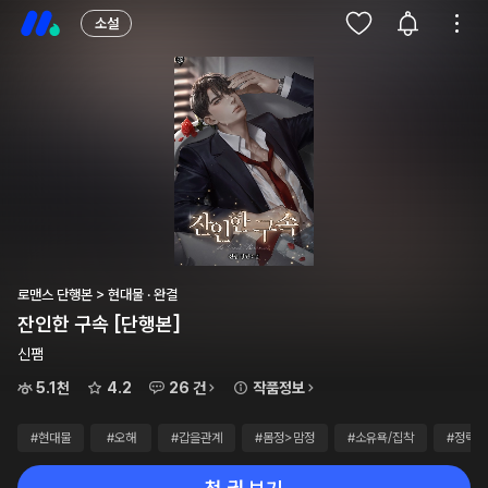
소설
로맨스 단행본 > 현대물 · 완결
잔인한 구속 [단행본]
신팸
5.1천
4.2
26 건
작품정보
#현대물
#오해
#갑을관계
#몸정>맘정
#소유욕/집착
#정략결