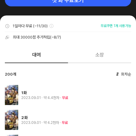
첫 화 무료보기
1일마다 무료 (~11/30)
무료쿠폰 1개 사용가능
최대 30000점 추가적립
(~8/7)
대여
소장
200개
회차순
1화
2023.09.01
· 약 4.4천자
무료
2화
2023.09.01
· 약 4.2천자
무료