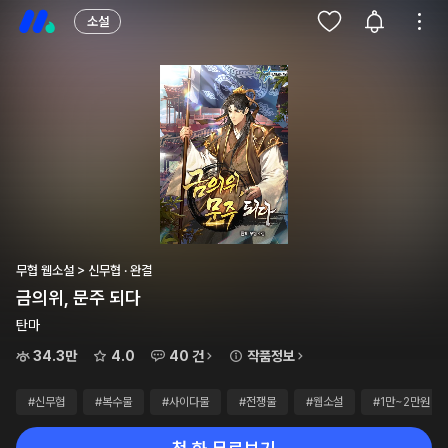
소설
무협 웹소설 > 신무협 · 완결
금의위, 문주 되다
탄마
34.3만
4.0
40 건
작품정보
#신무협
#복수물
#사이다물
#전쟁물
#웹소설
#1만~2만원