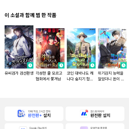
이 소설과 함께 찜 한 작품
유씨검가 검선환생
각성한 줄 모르고
코인 대박나도 캐
위기감지 능력을
협회에서 쫓겨남
나다 숲지기 합니
알았더니 돈이 미
다
쳤다
10배 적립, 2시간 먼저
원스토어에서
완전판+
설치
완전판 설치
Google Play에서
무협만화 플랫폼