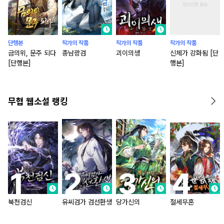
단행본
작가의 작품
작가의 작품
작가의 작품
금의위, 문주 되다
종남광검
괴이의생
신체가 강화됨 [단
[단행본]
행본]
무협 웹소설 랭킹
북천검신
유씨검가 검선환생
당가신의
절세무혼