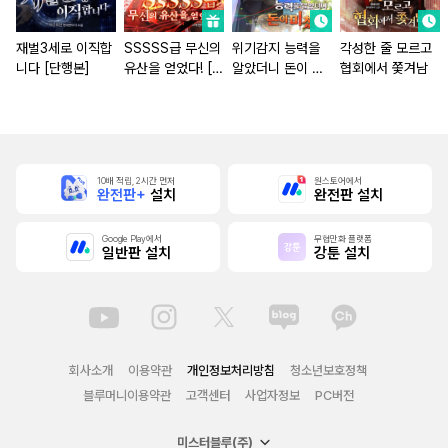
재벌3세로 이직합
SSSSS급 무신의
위기감지 능력을
각성한 줄 모르고
니다 [단행본]
유산을 얻었다! [단
알았더니 돈이 미
협회에서 쫓겨남
행본]
쳤다
10배 적립, 2시간 먼저
원스토어에서
완전판+
설치
완전판 설치
Google Play에서
무협만화 플랫폼
일반판 설치
강툰 설치
회사소개
이용약관
개인정보처리방침
청소년보호정책
블루머니이용약관
고객센터
사업자정보
PC버전
미스터블루(주)