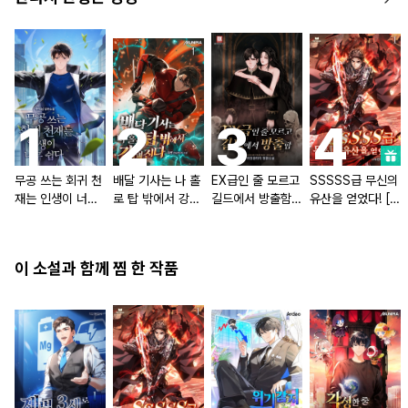
무공 쓰는 회귀 천
배달 기사는 나 홀
EX급인 줄 모르고
SSSSS급 무신의
재는 인생이 너무
로 탑 밖에서 강해
길드에서 방출함
유산을 얻었다! [단
쉽다 [단행본]
진다 [단행본]
[단행본]
행본]
이 소설과 함께 찜 한 작품