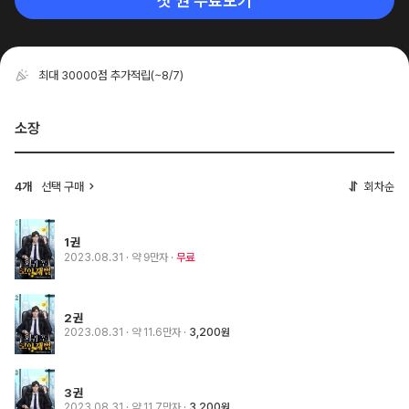
첫 권 무료보기
최대 30000점 추가적립
(~8/7)
소장
4개
선택 구매
회차순
1권
2023.08.31
· 약 9만자
무료
2권
2023.08.31
· 약 11.6만자
3,200원
3권
2023.08.31
· 약 11.7만자
3,200원