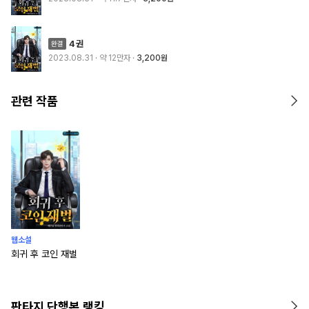
4권
2023.08.31
· 약 12만자
3,200원
관련 작품
웹소설
회귀 후 코인 재벌
판타지 단행본 랭킹