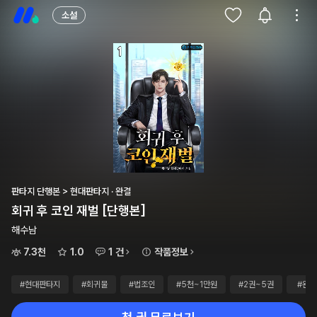
소설
판타지 단행본 > 현대판타지 · 완결
회귀 후 코인 재벌 [단행본]
해수남
7.3천
1.0
1 건
작품정보
#현대판타지
#회귀물
#법조인
#5천~1만원
#2권~5권
#완결