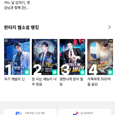
어느 날 갑자기, 영
감님과 함께 [단행
본]
판타지 웹소설 랭킹
무기 개발의 신
돈 되는 재능이 너
엄청나게 돈이 벌
가족에게 500억
무 많음
림
을 숨김
10배 적립, 2시간 먼저
원스토어에서