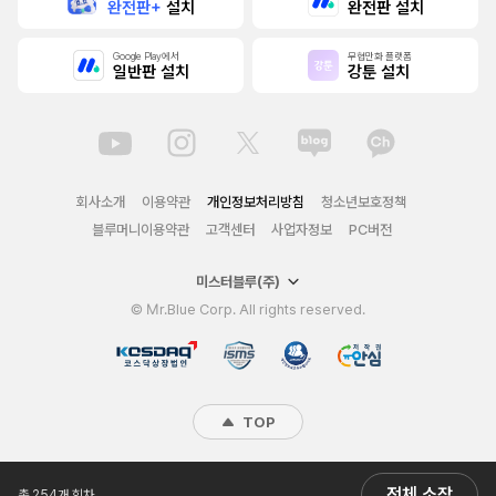
완전판+
설치
완전판 설치
Google Play에서
무협만화 플랫폼
일반판 설치
강툰 설치
회사소개
이용약관
개인정보처리방침
청소년보호정책
블루머니이용약관
고객센터
사업자정보
PC버전
미스터블루(주)
© Mr.Blue Corp. All rights reserved.
TOP
전체 소장
총 254개 회차