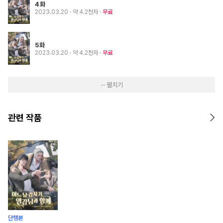
4화
2023.03.20
· 약 4.2천자
무료
5화
2023.03.20
· 약 4.2천자
무료
··· 펼치기
관련 작품
단행본