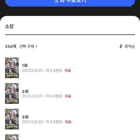
첫 화 무료보기
소장
254개
선택 구매
회차순
1화
2023.03.20
· 약 5.9천자
무료
2화
2023.03.20
· 약 4.3천자
무료
3화
2023.03.20
· 약 4.6천자
무료