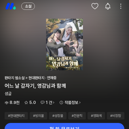
소설
판타지 웹소설 > 현대판타지 · 연재중
어느 날 갑자기, 영감님과 함께
샘글
8.9천
5.0
1 건
작품정보
#현대판타지
#빙의물
#성장물
#전문직
#영화계
#비장함